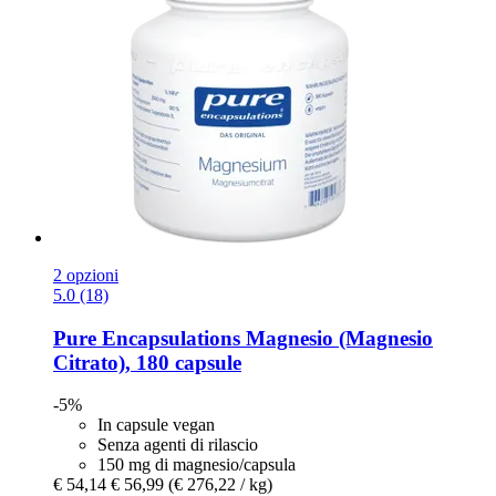
2 opzioni
5.0 (18)
Pure Encapsulations
Magnesio (Magnesio
Citrato), 180 capsule
-5%
In capsule vegan
Senza agenti di rilascio
150 mg di magnesio/capsula
€ 54,14
€ 56,99
(€ 276,22 / kg)