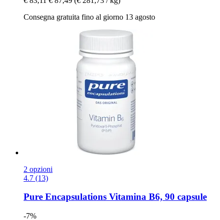
€ 83,11
€ 87,49
(€ 281,73 / kg)
Consegna gratuita fino al giorno 13 agosto
2 opzioni
4.7 (13)
Pure Encapsulations
Vitamina B6, 90 capsule
-7%