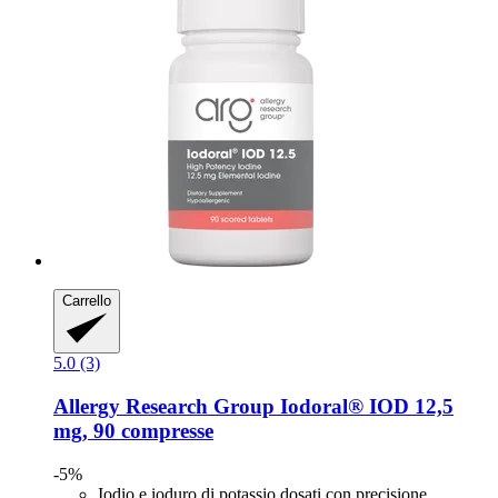
Carrello
5.0 (3)
Allergy Research Group
Iodoral® IOD 12,5
mg, 90 compresse
-5%
Iodio e ioduro di potassio dosati con precisione