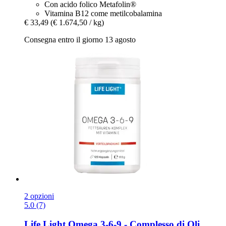
Con acido folico Metafolin®
Vitamina B12 come metilcobalamina
€ 33,49
(€ 1.674,50 / kg)
Consegna entro il giorno 13 agosto
2 opzioni
5.0 (7)
Life Light
Omega 3-​6-​9 -​ Complesso di Oli