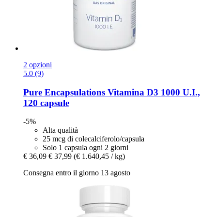
2 opzioni
5.0 (9)
Pure Encapsulations
Vitamina D3 1000 U.I.,
120 capsule
-5%
Alta qualità
25 mcg di colecalciferolo/capsula
Solo 1 capsula ogni 2 giorni
€ 36,09
€ 37,99
(€ 1.640,45 / kg)
Consegna entro il giorno 13 agosto