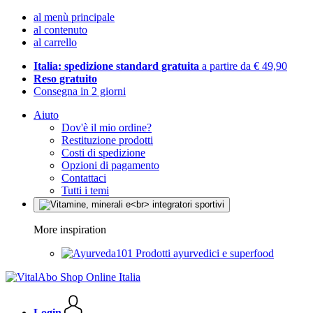
al menù principale
al contenuto
al carrello
Italia: spedizione standard gratuita
a partire da € 49,90
Reso gratuito
Consegna in 2 giorni
Aiuto
Dov'è il mio ordine?
Restituzione prodotti
Costi di spedizione
Opzioni di pagamento
Contattaci
Tutti i temi
More inspiration
Prodotti ayurvedici e superfood
Login