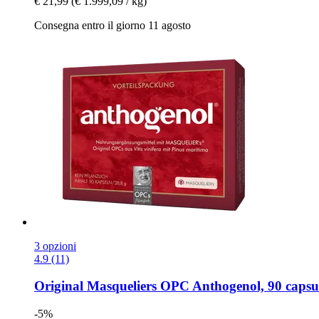
€ 21,99
(€ 1.999,09 / kg)
Consegna entro il giorno 11 agosto
3 opzioni
4.9 (11)
Original Masqueliers
OPC Anthogenol, 90 capsu
-5%