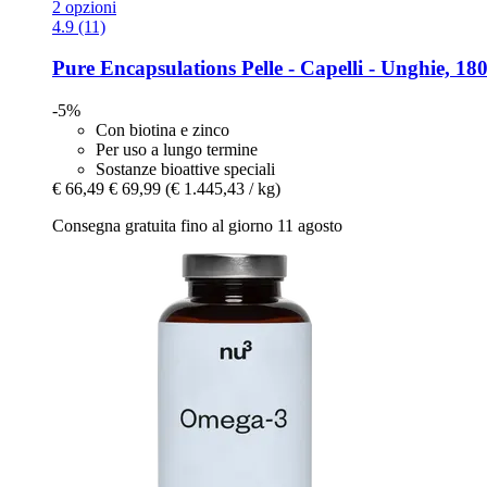
2 opzioni
4.9 (11)
Pure Encapsulations
Pelle -​ Capelli -​ Unghie, 18
-5%
Con biotina e zinco
Per uso a lungo termine
Sostanze bioattive speciali
€ 66,49
€ 69,99
(€ 1.445,43 / kg)
Consegna gratuita fino al giorno 11 agosto