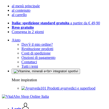
al menù principale
al contenuto
al carrello
Italia: spedizione standard gratuita
a partire da € 49,90
Reso gratuito
Consegna in 2 giorni
Aiuto
Dov'è il mio ordine?
Restituzione prodotti
Costi di spedizione
Opzioni di pagamento
Contattaci
Tutti i temi
More inspiration
Prodotti ayurvedici e superfood
Login