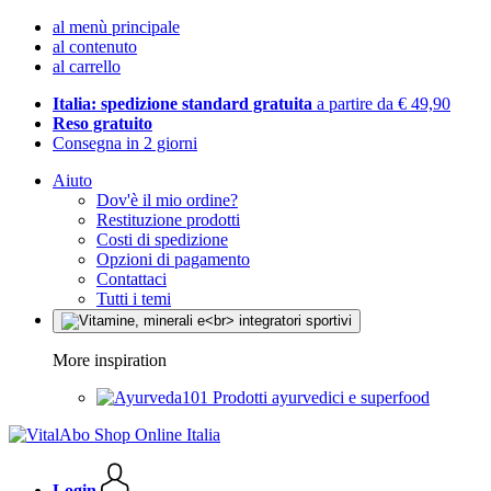
al menù principale
al contenuto
al carrello
Italia: spedizione standard gratuita
a partire da € 49,90
Reso gratuito
Consegna in 2 giorni
Aiuto
Dov'è il mio ordine?
Restituzione prodotti
Costi di spedizione
Opzioni di pagamento
Contattaci
Tutti i temi
More inspiration
Prodotti ayurvedici e superfood
Login