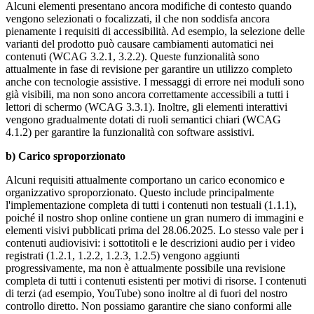
Alcuni elementi presentano ancora modifiche di contesto quando
vengono selezionati o focalizzati, il che non soddisfa ancora
pienamente i requisiti di accessibilità. Ad esempio, la selezione delle
varianti del prodotto può causare cambiamenti automatici nei
contenuti (WCAG 3.2.1, 3.2.2). Queste funzionalità sono
attualmente in fase di revisione per garantire un utilizzo completo
anche con tecnologie assistive. I messaggi di errore nei moduli sono
già visibili, ma non sono ancora correttamente accessibili a tutti i
lettori di schermo (WCAG 3.3.1). Inoltre, gli elementi interattivi
vengono gradualmente dotati di ruoli semantici chiari (WCAG
4.1.2) per garantire la funzionalità con software assistivi.
b) Carico sproporzionato
Alcuni requisiti attualmente comportano un carico economico e
organizzativo sproporzionato. Questo include principalmente
l'implementazione completa di tutti i contenuti non testuali (1.1.1),
poiché il nostro shop online contiene un gran numero di immagini e
elementi visivi pubblicati prima del 28.06.2025. Lo stesso vale per i
contenuti audiovisivi: i sottotitoli e le descrizioni audio per i video
registrati (1.2.1, 1.2.2, 1.2.3, 1.2.5) vengono aggiunti
progressivamente, ma non è attualmente possibile una revisione
completa di tutti i contenuti esistenti per motivi di risorse. I contenuti
di terzi (ad esempio, YouTube) sono inoltre al di fuori del nostro
controllo diretto. Non possiamo garantire che siano conformi alle