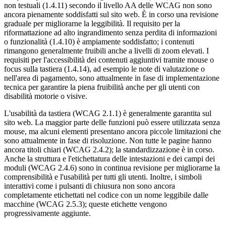
non testuali (1.4.11) secondo il livello AA delle WCAG non sono
ancora pienamente soddisfatti sul sito web. È in corso una revisione
graduale per migliorarne la leggibilità. Il requisito per la
riformattazione ad alto ingrandimento senza perdita di informazioni
o funzionalità (1.4.10) è ampiamente soddisfatto; i contenuti
rimangono generalmente fruibili anche a livelli di zoom elevati. I
requisiti per l'accessibilità dei contenuti aggiuntivi tramite mouse o
focus sulla tastiera (1.4.14), ad esempio le note di valutazione o
nell'area di pagamento, sono attualmente in fase di implementazione
tecnica per garantire la piena fruibilità anche per gli utenti con
disabilità motorie o visive.
L'usabilità da tastiera (WCAG 2.1.1) è generalmente garantita sul
sito web. La maggior parte delle funzioni può essere utilizzata senza
mouse, ma alcuni elementi presentano ancora piccole limitazioni che
sono attualmente in fase di risoluzione. Non tutte le pagine hanno
ancora titoli chiari (WCAG 2.4.2); la standardizzazione è in corso.
Anche la struttura e l'etichettatura delle intestazioni e dei campi dei
moduli (WCAG 2.4.6) sono in continua revisione per migliorarne la
comprensibilità e l'usabilità per tutti gli utenti. Inoltre, i simboli
interattivi come i pulsanti di chiusura non sono ancora
completamente etichettati nel codice con un nome leggibile dalle
macchine (WCAG 2.5.3); queste etichette vengono
progressivamente aggiunte.