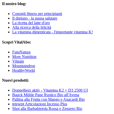
Il nostro blog:
Consigli fitness per principianti
Il digiuno - la pausa salutare
La ricetta del latte d'oro
Alla ricerca della felicità
La vitamina dimenticata - l'importante vitamina K!
Scopri VitalAbo:
FutuNatura
More Nutrition
Vilgain
Mountaindrop
HealthyWorld
Nuovi prodotti:
Doppelherz aktiv - Vitamina K2 + D3 2500 UI
Bauck Mühle Pane Rustico Bio all'Avena
Pallina alla Frutta con Mango e Anacardi Bio
tetesept Articolazioni Incenso Plus
Shot alla Barbabietola Rossa e Zenzero Bio