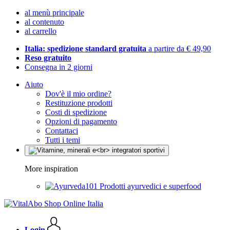
al menù principale
al contenuto
al carrello
Italia: spedizione standard gratuita
a partire da € 49,90
Reso gratuito
Consegna in 2 giorni
Aiuto
Dov'è il mio ordine?
Restituzione prodotti
Costi di spedizione
Opzioni di pagamento
Contattaci
Tutti i temi
More inspiration
Prodotti ayurvedici e superfood
Login