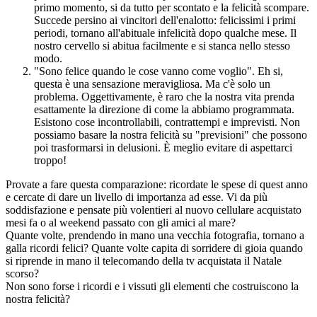
primo momento, si da tutto per scontato e la felicità scompare.
Succede persino ai vincitori dell'enalotto: felicissimi i primi
periodi, tornano all'abituale infelicità dopo qualche mese. Il
nostro cervello si abitua facilmente e si stanca nello stesso
modo.
"Sono felice quando le cose vanno come voglio". Eh si,
questa è una sensazione meravigliosa. Ma c'è solo un
problema. Oggettivamente, è raro che la nostra vita prenda
esattamente la direzione di come la abbiamo programmata.
Esistono cose incontrollabili, contrattempi e imprevisti. Non
possiamo basare la nostra felicità su "previsioni" che possono
poi trasformarsi in delusioni. È meglio evitare di aspettarci
troppo!
Provate a fare questa comparazione: ricordate le spese di quest anno
e cercate di dare un livello di importanza ad esse. Vi da più
soddisfazione e pensate più volentieri al nuovo cellulare acquistato
mesi fa o al weekend passato con gli amici al mare?
Quante volte, prendendo in mano una vecchia fotografia, tornano a
galla ricordi felici? Quante volte capita di sorridere di gioia quando
si riprende in mano il telecomando della tv acquistata il Natale
scorso?
Non sono forse i ricordi e i vissuti gli elementi che costruiscono la
nostra felicità?