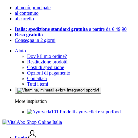
al menù principale
al contenuto
al carrello
Italia: spedizione standard gratuita
a partire da € 49,90
Reso gratuito
Consegna in 2 giorni
Aiuto
Dov'è il mio ordine?
Restituzione prodotti
Costi di spedizione
Opzioni di pagamento
Contattaci
Tutti i temi
More inspiration
Prodotti ayurvedici e superfood
Login