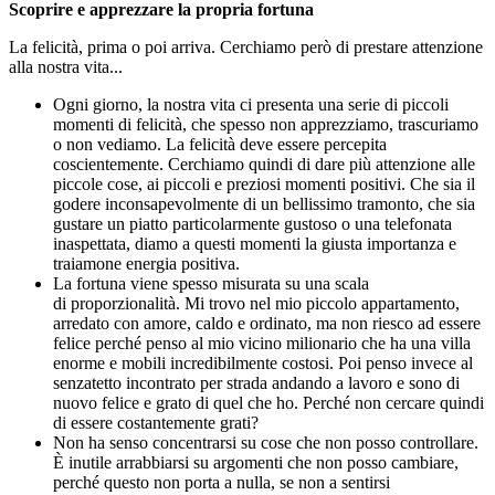
Scoprire e apprezzare la propria fortuna
La felicità, prima o poi arriva. Cerchiamo però di prestare attenzione
alla nostra vita...
Ogni giorno, la nostra vita ci presenta una serie di piccoli
momenti di felicità, che spesso non apprezziamo, trascuriamo
o non vediamo. La felicità deve essere percepita
coscientemente. Cerchiamo quindi di dare più attenzione alle
piccole cose, ai piccoli e preziosi momenti positivi. Che sia il
godere inconsapevolmente di un bellissimo tramonto, che sia
gustare un piatto particolarmente gustoso o una telefonata
inaspettata, diamo a questi momenti la giusta importanza e
traiamone energia positiva.
La fortuna viene spesso misurata su una scala
di proporzionalità. Mi trovo nel mio piccolo appartamento,
arredato con amore, caldo e ordinato, ma non riesco ad essere
felice perché penso al mio vicino milionario che ha una villa
enorme e mobili incredibilmente costosi. Poi penso invece al
senzatetto incontrato per strada andando a lavoro e sono di
nuovo felice e grato di quel che ho. Perché non cercare quindi
di essere costantemente grati?
Non ha senso concentrarsi su cose che non posso controllare.
È inutile arrabbiarsi su argomenti che non posso cambiare,
perché questo non porta a nulla, se non a sentirsi