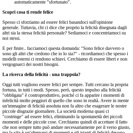
automaticamente "sfortunato".
Scopri cosa ti rende felice
Spesso ci sforziamo ad essere felici basandoci sull'opinione
generale. Tuttavia, chi ci dice che proprio la felicità disegnata dagli
altri sia la stessa felicità personale? Sediamoci e concentriamoci su
noi stessi.
E per finire.. facciamoci questa domanda: "Sono felice davvero o
sono gli altri che credono che io lo sia?" - ricordiamoci che spesso i
modelli esterni ci rendono schiavi. Cerchiamo di essere liberi e non
vergognarci dei nostri bisogni.
La ricerca della felicità - una trappola?
Oggi tutti vogliono essere felici per sempre. Tutti cercano la propria
fortuna, in tutti i modi. Spesso, però, questo impulso alla felicità
"obbligata" è controproduttivo, poiché ci fa apparire i momenti di
infelicità molto peggiori di quello che sono in realtà. Avere in mente
un'immagine di felicità assoluta non fa altro che esagerare le nostre
piccole disgrazie giornaliere. La società moderna quasi ci
"costringe" ad essere felici, eliminando la spontaneità dei piccoli
momenti e delle piccole cose. Cerchiamo quindi di accettare il fatto
che non sempre tutto può andare necessariamente per il verso giusto,
ma la vita è un'alternarsi di momenti e gli istanti di felicità devono