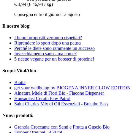
€ 3,99
(€ 46,94 / kg)
Consegna entro il giorno 12 agosto
Il nostro blog:
I buoni propositi verranno rispettati?
Riprendere lo sport dopo una pausa
Perché le diete sono raramente un successo
Invecchiamento sano - ma come?
5 ricette vegane per un booster di proteine!
Scopri VitalAbo:
Biotta
get your wellbeing by BIOGENA INNER GLOW EDITION
Alnatura Miele di Fiori Bio - Flacone Dispenser
Hansaplast Cerotti Paw Patrol
Saint Charles Mix di Oli Essenziali - Breathe Easy
Nuovi prodotti:
Granola Croccante con Semi e Frutta a Guscio Bio
Dopper Original - 450 ml