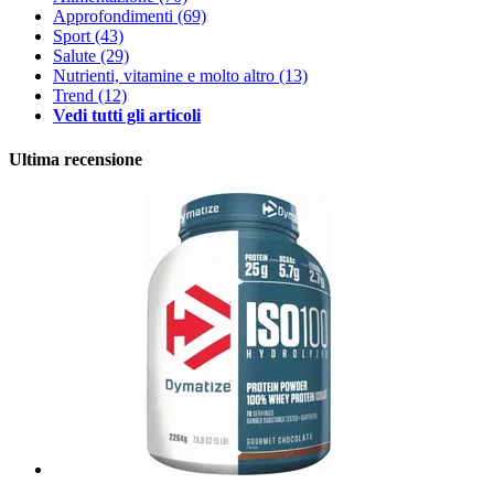
Approfondimenti
(69)
Sport
(43)
Salute
(29)
Nutrienti, vitamine e molto altro
(13)
Trend
(12)
Vedi tutti gli articoli
Ultima recensione