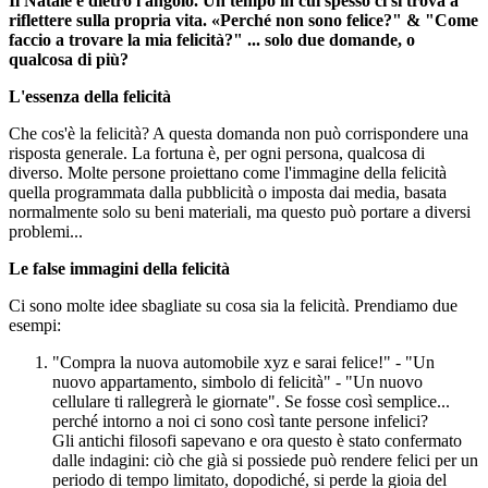
Il Natale è dietro l'angolo. Un tempo in cui spesso ci si trova a
riflettere sulla propria vita. «Perché non sono felice?" & "Come
faccio a trovare la mia felicità?" ... solo due domande, o
qualcosa di più?
L'essenza della felicità
Che cos'è la felicità? A questa domanda non può corrispondere una
risposta generale. La fortuna è, per ogni persona, qualcosa di
diverso. Molte persone proiettano come l'immagine della felicità
quella programmata dalla pubblicità o imposta dai media, basata
normalmente solo su beni materiali, ma questo può portare a diversi
problemi...
Le false immagini della felicità
Ci sono molte idee sbagliate su cosa sia la felicità. Prendiamo due
esempi:
"Compra la nuova automobile xyz e sarai felice!" - "Un
nuovo appartamento, simbolo di felicità" - "Un nuovo
cellulare ti rallegrerà le giornate". Se fosse così semplice...
perché intorno a noi ci sono così tante persone infelici?
Gli antichi filosofi sapevano e ora questo è stato confermato
dalle indagini: ciò che già si possiede può rendere felici per un
periodo di tempo limitato, dopodiché, si perde la gioia del