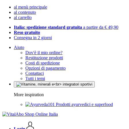
al menù principale
al contenuto
al carrello
Italia: spedizione standard gratuita
a partire da € 49,90
Reso gratuito
Consegna in 2 giorni
Aiuto
Dov'è il mio ordine?
Restituzione prodotti
Costi di spedizione
Opzioni di pagamento
Contattaci
Tutti i temi
More inspiration
Prodotti ayurvedici e superfood
Login