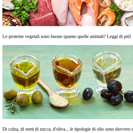
Le proteine vegetali sono buone quanto quelle animali? Leggi di più!
Di colza, di semi di zucca, d'oliva... le tipologie di olio sono davvero 