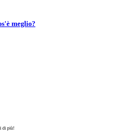
os'è meglio?
i di più!