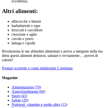
eccellenza.
Altri alimenti:
albicocche e limoni
barbabietole e rape
broccoli e cavolfiore
crescione e aglio
cavolo e porro
lattuga e cipolle
Rivoluziona le tue abitudini alimentari e prova a integrare nella tua
dieta questi alimenti deliziosi, salutari e ovviamente… poveri di
calorie!
Posture scorrette e come migliorarle
L'arginina
Magazine
Alimentazione
(70)
Approfondimenti
(69)
Sport
(43)
Salute
(29)
Nutrienti, vitamine e molto altro
(13)