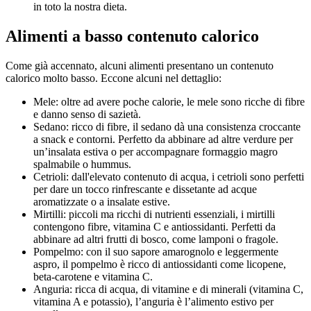
in toto la nostra dieta.
Alimenti a basso contenuto calorico
Come già accennato, alcuni alimenti presentano un contenuto
calorico molto basso. Eccone alcuni nel dettaglio:
Mele: oltre ad avere poche calorie, le mele sono ricche di fibre
e danno senso di sazietà.
Sedano: ricco di fibre, il sedano dà una consistenza croccante
a snack e contorni. Perfetto da abbinare ad altre verdure per
un’insalata estiva o per accompagnare formaggio magro
spalmabile o hummus.
Cetrioli: dall'elevato contenuto di acqua, i cetrioli sono perfetti
per dare un tocco rinfrescante e dissetante ad acque
aromatizzate o a insalate estive.
Mirtilli: piccoli ma ricchi di nutrienti essenziali, i mirtilli
contengono fibre, vitamina C e antiossidanti. Perfetti da
abbinare ad altri frutti di bosco, come lamponi o fragole.
Pompelmo: con il suo sapore amarognolo e leggermente
aspro, il pompelmo è ricco di antiossidanti come licopene,
beta-carotene e vitamina C.
Anguria: ricca di acqua, di vitamine e di minerali (vitamina C,
vitamina A e potassio), l’anguria è l’alimento estivo per