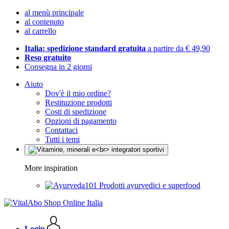
al menù principale
al contenuto
al carrello
Italia: spedizione standard gratuita
a partire da € 49,90
Reso gratuito
Consegna in 2 giorni
Aiuto
Dov'è il mio ordine?
Restituzione prodotti
Costi di spedizione
Opzioni di pagamento
Contattaci
Tutti i temi
More inspiration
Prodotti ayurvedici e superfood
Login