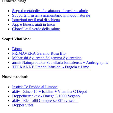
Il nostro blog:
Segreti metabolici che aiutano a bruciare calorie
Supporta il sistema immunitario in modo naturale
Istruzioni per il mal di schiena
App e fitness: aiuti in tasca
Clorofilla: il verde della salute
Scopri VitalAbo:
Biotta
PRIMAVERA Geranio-Rosa Bio
Maharishi Ayurveda Salgemma Ayurvedico
anatis Naturprodukte Scutellaria Baicalensis + Andrographis
TEEKANNE Fredde Infusioni - Fragola e Lime
Nuovi prodotti:
Instick Tè Freddo al Limone
aktiv - Zinco 15 + Istidina + Vitamina C Depot
Doppelherz aktiv - Omega 3 1000 Vegano
aktiv - Elettroliti Compresse Effervescenti
Dopper Steel