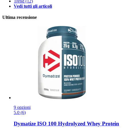
Trend
(12)
Vedi tutti gli articoli
Ultima recensione
9 opzioni
5.0 (6)
Dymatize
ISO 100 Hydrolyzed Whey Protein