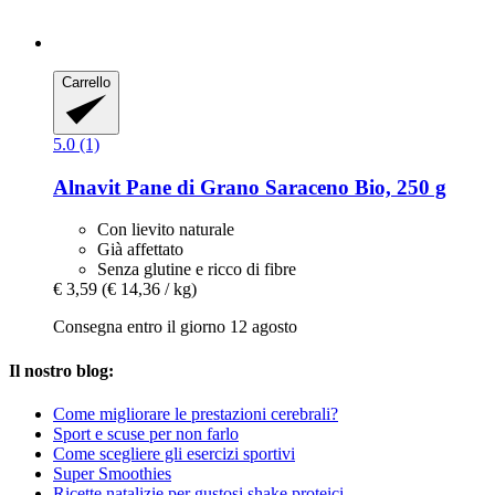
Carrello
5.0 (1)
Alnavit
Pane di Grano Saraceno Bio, 250 g
Con lievito naturale
Già affettato
Senza glutine e ricco di fibre
€ 3,59
(€ 14,36 / kg)
Consegna entro il giorno 12 agosto
Il nostro blog:
Come migliorare le prestazioni cerebrali?
Sport e scuse per non farlo
Come scegliere gli esercizi sportivi
Super Smoothies
Ricette natalizie per gustosi shake proteici