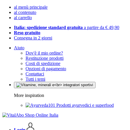
al menù principale
al contenuto
al carrello
Italia: spedizione standard gratuita
a partire da € 49,90
Reso gratuito
Consegna in 2 giorni
Aiuto
Dov'è il mio ordine?
Restituzione prodotti
Costi di spedizione
Opzioni di pagamento
Contattaci
Tutti i temi
More inspiration
Prodotti ayurvedici e superfood
Login