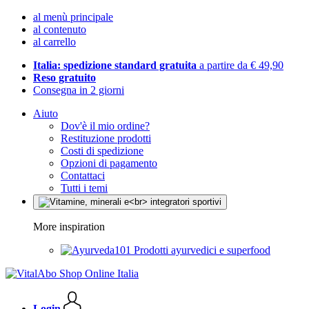
al menù principale
al contenuto
al carrello
Italia: spedizione standard gratuita
a partire da € 49,90
Reso gratuito
Consegna in 2 giorni
Aiuto
Dov'è il mio ordine?
Restituzione prodotti
Costi di spedizione
Opzioni di pagamento
Contattaci
Tutti i temi
More inspiration
Prodotti ayurvedici e superfood
Login