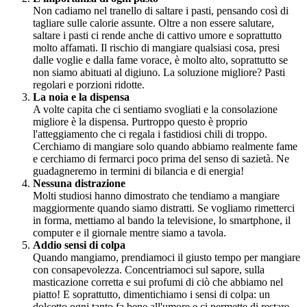
Non cadiamo nel tranello di saltare i pasti, pensando così di
tagliare sulle calorie assunte. Oltre a non essere salutare,
saltare i pasti ci rende anche di cattivo umore e soprattutto
molto affamati. Il rischio di mangiare qualsiasi cosa, presi
dalle voglie e dalla fame vorace, è molto alto, soprattutto se
non siamo abituati al digiuno. La soluzione migliore? Pasti
regolari e porzioni ridotte.
La noia e la dispensa
A volte capita che ci sentiamo svogliati e la consolazione
migliore è la dispensa. Purtroppo questo è proprio
l'atteggiamento che ci regala i fastidiosi chili di troppo.
Cerchiamo di mangiare solo quando abbiamo realmente fame
e cerchiamo di fermarci poco prima del senso di sazietà. Ne
guadagneremo in termini di bilancia e di energia!
Nessuna distrazione
Molti studiosi hanno dimostrato che tendiamo a mangiare
maggiormente quando siamo distratti. Se vogliamo rimetterci
in forma, mettiamo al bando la televisione, lo smartphone, il
computer e il giornale mentre siamo a tavola.
Addio sensi di colpa
Quando mangiamo, prendiamoci il giusto tempo per mangiare
con consapevolezza. Concentriamoci sul sapore, sulla
masticazione corretta e sui profumi di ciò che abbiamo nel
piatto! E soprattutto, dimentichiamo i sensi di colpa: un
dolcetto ogni tanto fa bene all'umore e ci permette di restare