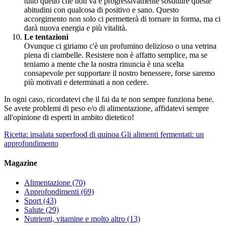
tutto quello che non va e progressivamente sostituire queste
abitudini con qualcosa di positivo e sano. Questo
accorgimento non solo ci permetterà di tornare in forma, ma ci
darà nuova energia e più vitalità.
Le tentazioni
Ovunque ci giriamo c'è un profumino delizioso o una vetrina
piena di ciambelle. Resistere non è affatto semplice, ma se
teniamo a mente che la nostra rinuncia è una scelta
consapevole per supportare il nostro benessere, forse saremo
più motivati e determinati a non cedere.
In ogni caso, ricordatevi che il fai da te non sempre funziona bene.
Se avete problemi di peso e/o di alimentazione, affidatevi sempre
all'opinione di esperti in ambito dietetico!
Ricetta: insalata superfood di quinoa
Gli alimenti fermentati: un
approfondimento
Magazine
Alimentazione
(70)
Approfondimenti
(69)
Sport
(43)
Salute
(29)
Nutrienti, vitamine e molto altro
(13)