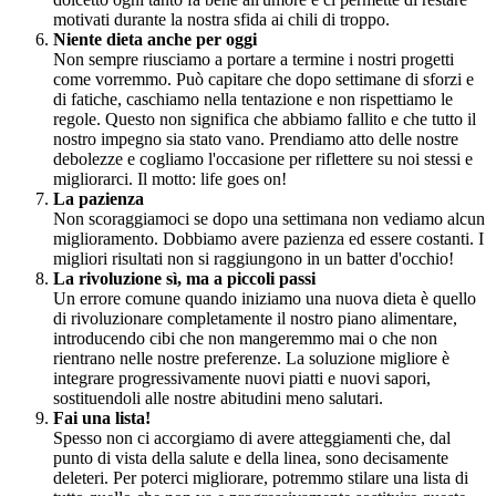
motivati durante la nostra sfida ai chili di troppo.
Niente dieta anche per oggi
Non sempre riusciamo a portare a termine i nostri progetti
come vorremmo. Può capitare che dopo settimane di sforzi e
di fatiche, caschiamo nella tentazione e non rispettiamo le
regole. Questo non significa che abbiamo fallito e che tutto il
nostro impegno sia stato vano. Prendiamo atto delle nostre
debolezze e cogliamo l'occasione per riflettere su noi stessi e
migliorarci. Il motto: life goes on!
La pazienza
Non scoraggiamoci se dopo una settimana non vediamo alcun
miglioramento. Dobbiamo avere pazienza ed essere costanti. I
migliori risultati non si raggiungono in un batter d'occhio!
La rivoluzione sì, ma a piccoli passi
Un errore comune quando iniziamo una nuova dieta è quello
di rivoluzionare completamente il nostro piano alimentare,
introducendo cibi che non mangeremmo mai o che non
rientrano nelle nostre preferenze. La soluzione migliore è
integrare progressivamente nuovi piatti e nuovi sapori,
sostituendoli alle nostre abitudini meno salutari.
Fai una lista!
Spesso non ci accorgiamo di avere atteggiamenti che, dal
punto di vista della salute e della linea, sono decisamente
deleteri. Per poterci migliorare, potremmo stilare una lista di