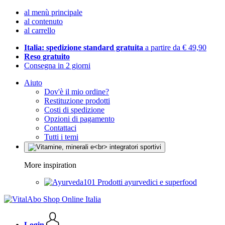
al menù principale
al contenuto
al carrello
Italia: spedizione standard gratuita
a partire da € 49,90
Reso gratuito
Consegna in 2 giorni
Aiuto
Dov'è il mio ordine?
Restituzione prodotti
Costi di spedizione
Opzioni di pagamento
Contattaci
Tutti i temi
More inspiration
Prodotti ayurvedici e superfood
Login