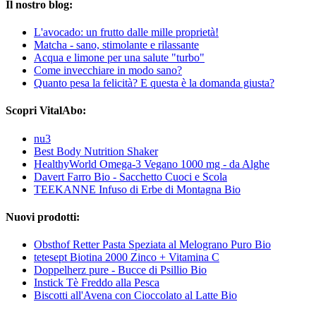
Il nostro blog:
L'avocado: un frutto dalle mille proprietà!
Matcha - sano, stimolante e rilassante
Acqua e limone per una salute "turbo"
Come invecchiare in modo sano?
Quanto pesa la felicità? E questa è la domanda giusta?
Scopri VitalAbo:
nu3
Best Body Nutrition Shaker
HealthyWorld Omega-3 Vegano 1000 mg - da Alghe
Davert Farro Bio - Sacchetto Cuoci e Scola
TEEKANNE Infuso di Erbe di Montagna Bio
Nuovi prodotti:
Obsthof Retter Pasta Speziata al Melograno Puro Bio
tetesept Biotina 2000 Zinco + Vitamina C
Doppelherz pure - Bucce di Psillio Bio
Instick Tè Freddo alla Pesca
Biscotti all'Avena con Cioccolato al Latte Bio