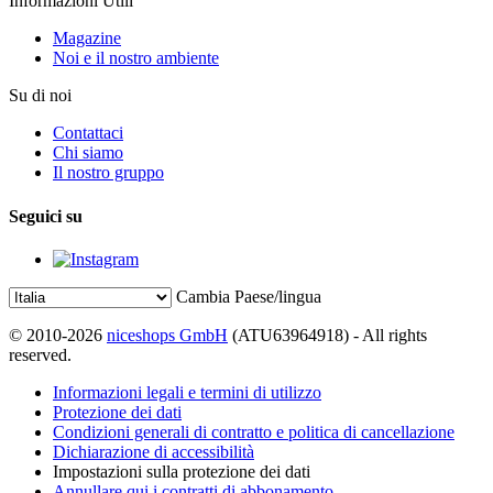
Informazioni Utili
Magazine
Noi e il nostro ambiente
Su di noi
Contattaci
Chi siamo
Il nostro gruppo
Seguici su
Cambia Paese/lingua
© 2010-2026
niceshops GmbH
(ATU63964918) - All rights
reserved.
Informazioni legali e termini di utilizzo
Protezione dei dati
Condizioni generali di contratto e politica di cancellazione
Dichiarazione di accessibilità
Impostazioni sulla protezione dei dati
Annullare qui i contratti di abbonamento