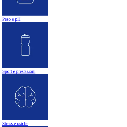
Peso e pH
Sport e prestazioni
Stress e psiche