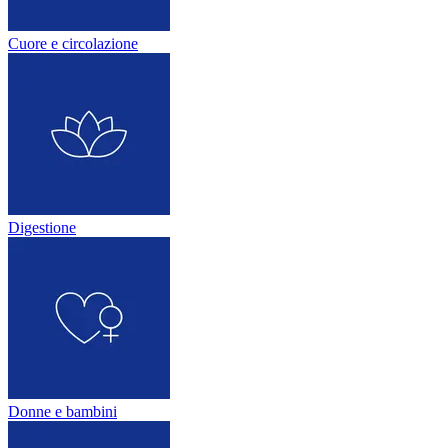
Cuore e circolazione
Digestione
Donne e bambini