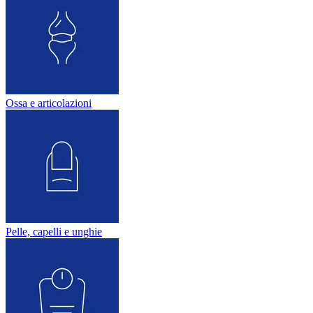
Ossa e articolazioni
Pelle, capelli e unghie