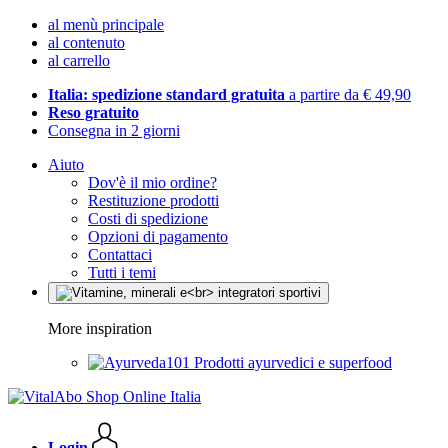
al menù principale
al contenuto
al carrello
Italia: spedizione standard gratuita
a partire da € 49,90
Reso gratuito
Consegna in 2 giorni
Aiuto
Dov'è il mio ordine?
Restituzione prodotti
Costi di spedizione
Opzioni di pagamento
Contattaci
Tutti i temi
More inspiration
Prodotti ayurvedici e superfood
Login