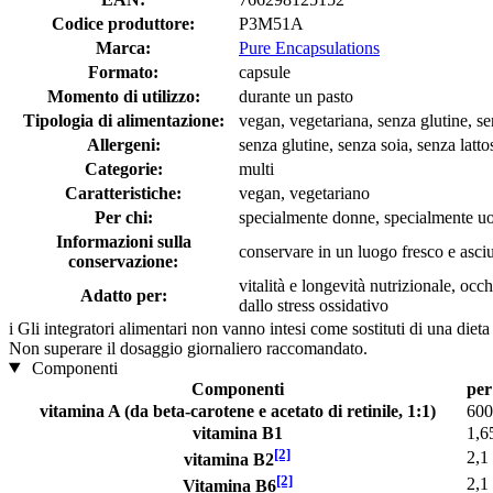
Codice produttore:
P3M51A
Marca:
Pure Encapsulations
Formato:
capsule
Momento di utilizzo:
durante un pasto
Tipologia di alimentazione:
vegan, vegetariana, senza glutine, se
Allergeni:
senza glutine, senza soia, senza latto
Categorie:
multi
Caratteristiche:
vegan, vegetariano
Per chi:
specialmente donne, specialmente u
Informazioni sulla
conservare in un luogo fresco e asciut
conservazione:
vitalità e longevità nutrizionale, oc
Adatto per:
dallo stress ossidativo
i
Gli integratori alimentari non vanno intesi come sostituti di una dieta
Non superare il dosaggio giornaliero raccomandato.
Componenti
Componenti
per
vitamina A (da beta-carotene e acetato di retinile, 1:1)
600
vitamina B1
1,6
[2]
2,1
vitamina B2
[2]
2,1
Vitamina B6