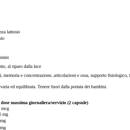
nza lattosio
sio
omini
to, al riparo dalla luce
chi, memoria e concentrazione, articolazioni e ossa, supporto fisiologico
 varia ed equilibrata. Tenere fuori dalla portata dei bambini.
 dose massima giornaliera/servizio (2 capsule)
 mcg
5 mg
 mg
 mg