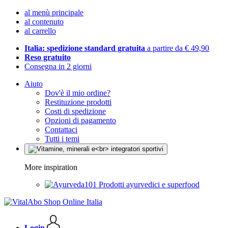
al menù principale
al contenuto
al carrello
Italia: spedizione standard gratuita
a partire da € 49,90
Reso gratuito
Consegna in 2 giorni
Aiuto
Dov'è il mio ordine?
Restituzione prodotti
Costi di spedizione
Opzioni di pagamento
Contattaci
Tutti i temi
More inspiration
Prodotti ayurvedici e superfood
Login