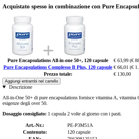
Acquistato spesso in combinazione con Pure Encapsul
Pure Encapsulations All-in-one 50+, 120 capsule
€ 63,99
(€ 8
Pure Encapsulations Complesso B Plus, 120 capsule
€ 66,01
(€ 1
Prezzo totale:
€ 130,00
Aggiungi entrambi nel carrello
Descrizione
All-in-One 50+ di pure encapsulations fornisce vitamina A, vitamina C,
esigenze degli over 50.
Dosaggio consigliato:
1 capsula 2 volte al giorno con i pasti.
Art.-Nr.:
PE-P3M51A
Contenuto:
120 capsule
EAN:
766298125152