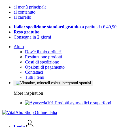
al menù principale
al contenuto
al carrello
Italia: spedizione standard gratuita
a partire da € 49,90
Reso gratuito
Consegna in 2 giorni
Aiuto
Dov'è il mio ordine?
Restituzione prodotti
Costi di spedizione
Opzioni di pagamento
Contattaci
Tutti i temi
More inspiration
Prodotti ayurvedici e superfood
Login