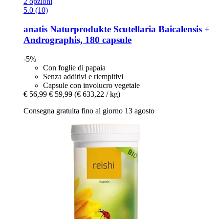
2 opzioni
5.0 (10)
anatis Naturprodukte
Scutellaria Baicalensis +
Andrographis, 180 capsule
-5%
Con foglie di papaia
Senza additivi e riempitivi
Capsule con involucro vegetale
€ 56,99
€ 59,99
(€ 633,22 / kg)
Consegna gratuita fino al giorno 13 agosto