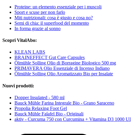
Proteine: un elemento essenziale per i muscoli
Sport e scuse per non farlo
Miti nutrizionali: cosa è giusto e cosa no?
Semi di chia: il superfood del momento
In forma grazie al sonno
Scopri VitalAbo:
KLEAN LABS
BRAINEFFECT Gut Care Capsules
Ölmühle Solling Olio di Borragine Biologico 500 mg
PRIMAVERA Olio Essenziale di Incenso Indiano
Ölmühle Solling Olio Aromatizzato Bio per Insalate
Nuovi prodotti:
Dopper Insulated - 580 ml
Bauck Mühle Farina Integrale Bio - Grano Saraceno
Propolia Relaxing Foot Gel
Bauck Mühle Falafel Bio - Originali
aktiv - Curcuma 750 con Curcumina + Vitamina D3 1000 UI