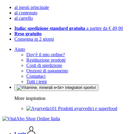
al menù principale
al contenuto
al carrello
Italia: spedizione standard gratuita
a partire da € 49,90
Reso gratuito
Consegna in 2 giorni
Aiuto
Dov'è il mio ordine?
Restituzione prodotti
Costi di spedizione
Opzioni di pagamento
Contattaci
Tutti i temi
More inspiration
Prodotti ayurvedici e superfood
Login