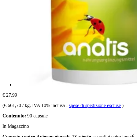
€ 27,99
(
€ 661,70 / kg
, IVA 10% inclusa
-
spese di spedizione escluse
)
Contenuto:
90 capsule
In Magazzino
Consegna entro il giorno giovedì, 13 agosto
, se ordini entro
lunedì