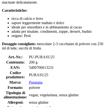
macinate delicatamente.
Caratteristiche:
ricca di calcio e ferro
sapore leggermente maltato e dolce
ideale per smoothies e in abbinamento al cacao
adatta per insalate, condimenti, zuppe, dessert, budini
origine: Perù
Dosaggio consigliato:
mescolare 2-3 cucchiaini di polvere con 250
ml di latte, succhi di frutta.
Art.-Nr.:
PU-PURASU25
Contenuto:
200 g
EAN:
5400706613231
Codice
PURASU25
produttore:
Marca:
Purasana
Formato:
polvere
Tipologia di
vegan, vegetariana, senza glutine
alimentazione:
Allergeni:
senza glutine