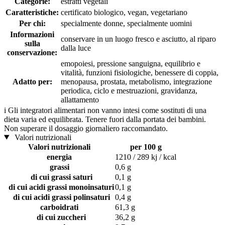
Categorie:
estratti vegetali
Caratteristiche:
certificato biologico, vegan, vegetariano
Per chi:
specialmente donne, specialmente uomini
Informazioni
conservare in un luogo fresco e asciutto, al riparo
sulla
dalla luce
conservazione:
emopoiesi, pressione sanguigna, equilibrio e
vitalità, funzioni fisiologiche, benessere di coppia,
Adatto per:
menopausa, prostata, metabolismo, integrazione
periodica, ciclo e mestruazioni, gravidanza,
allattamento
i
Gli integratori alimentari non vanno intesi come sostituti di una
dieta varia ed equilibrata. Tenere fuori dalla portata dei bambini.
Non superare il dosaggio giornaliero raccomandato.
Valori nutrizionali
Valori nutrizionali
per 100 g
energia
1210 / 289 kj / kcal
grassi
0,6 g
di cui grassi saturi
0,1 g
di cui acidi grassi monoinsaturi
0,1 g
di cui acidi grassi polinsaturi
0,4 g
carboidrati
61,3 g
di cui zuccheri
36,2 g