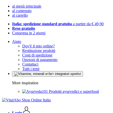
al menù principale
al contenuto
al carrello
Italia: spedizione standard gratuita
a partire da € 49,90
Reso gratuito
Consegna in 2 giorni
Aiuto
Dov'è il mio ordine?
Restituzione prodotti
Costi di spedizione
Opzioni di pagamento
Contattaci
Tutti i temi
More inspiration
Prodotti ayurvedici e superfood
Login