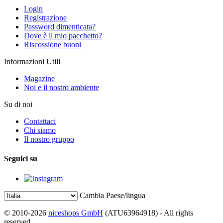
Login
Registrazione
Password dimenticata?
Dove è il mio pacchetto?
Riscossione buoni
Informazioni Utili
Magazine
Noi e il nostro ambiente
Su di noi
Contattaci
Chi siamo
Il nostro gruppo
Seguici su
Cambia Paese/lingua
© 2010-2026
niceshops GmbH
(ATU63964918) - All rights
reserved.