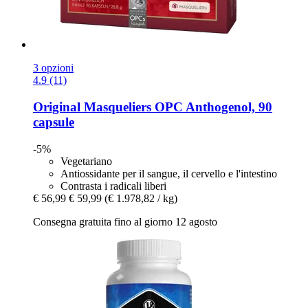
3 opzioni
4.9 (11)
Original Masqueliers
OPC Anthogenol, 90
capsule
-5%
Vegetariano
Antiossidante per il sangue, il cervello e l'intestino
Contrasta i radicali liberi
€ 56,99
€ 59,99
(€ 1.978,82 / kg)
Consegna gratuita fino al giorno 12 agosto