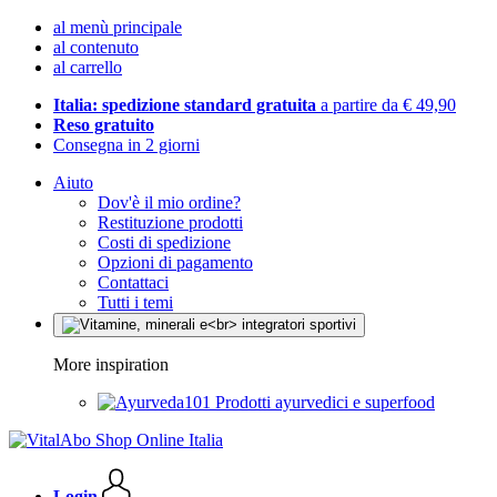
al menù principale
al contenuto
al carrello
Italia: spedizione standard gratuita
a partire da € 49,90
Reso gratuito
Consegna in 2 giorni
Aiuto
Dov'è il mio ordine?
Restituzione prodotti
Costi di spedizione
Opzioni di pagamento
Contattaci
Tutti i temi
More inspiration
Prodotti ayurvedici e superfood
Login