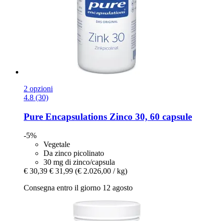
2 opzioni
4.8 (30)
Pure Encapsulations
Zinco 30, 60 capsule
-5%
Vegetale
Da zinco picolinato
30 mg di zinco/capsula
€ 30,39
€ 31,99
(€ 2.026,00 / kg)
Consegna entro il giorno 12 agosto