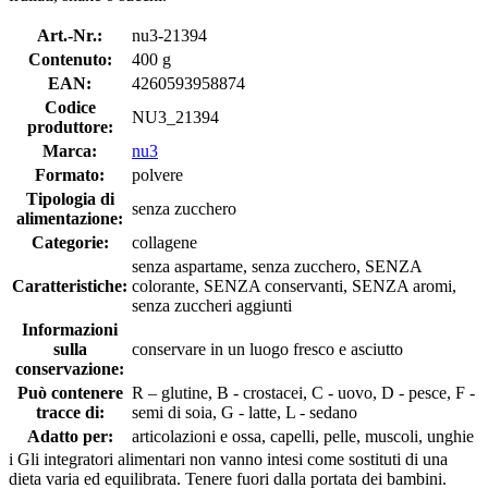
Art.-Nr.:
nu3-21394
Contenuto:
400 g
EAN:
4260593958874
Codice
NU3_21394
produttore:
Marca:
nu3
Formato:
polvere
Tipologia di
senza zucchero
alimentazione:
Categorie:
collagene
senza aspartame, senza zucchero, SENZA
Caratteristiche:
colorante, SENZA conservanti, SENZA aromi,
senza zuccheri aggiunti
Informazioni
sulla
conservare in un luogo fresco e asciutto
conservazione:
Può contenere
R – glutine, B - crostacei, C - uovo, D - pesce, F -
tracce di:
semi di soia, G - latte, L - sedano
Adatto per:
articolazioni e ossa, capelli, pelle, muscoli, unghie
i
Gli integratori alimentari non vanno intesi come sostituti di una
dieta varia ed equilibrata. Tenere fuori dalla portata dei bambini.