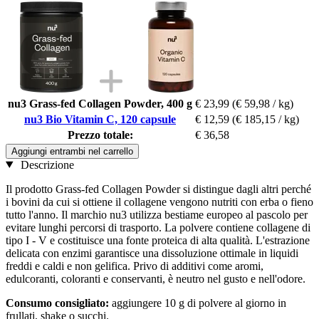
nu3 Grass-fed Collagen Powder, 400 g
€ 23,99
(€ 59,98 / kg)
nu3 Bio Vitamin C, 120 capsule
€ 12,59
(€ 185,15 / kg)
Prezzo totale:
€ 36,58
Aggiungi entrambi nel carrello
Descrizione
Il prodotto Grass-fed Collagen Powder si distingue dagli altri perché
i bovini da cui si ottiene il collagene vengono nutriti con erba o fieno
tutto l'anno. Il marchio nu3 utilizza bestiame europeo al pascolo per
evitare lunghi percorsi di trasporto. La polvere contiene collagene di
tipo I - V e costituisce una fonte proteica di alta qualità. L'estrazione
delicata con enzimi garantisce una dissoluzione ottimale in liquidi
freddi e caldi e non gelifica. Privo di additivi come aromi,
edulcoranti, coloranti e conservanti, è neutro nel gusto e nell'odore.
Consumo consigliato:
aggiungere 10 g di polvere al giorno in
frullati, shake o succhi.