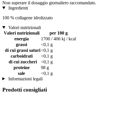
Non superare il dosaggio giornaliero raccomandato.
Ingredienti
100 % collagene idrolizzato
Valori nutrizionali
Valori nutrizionali
per 100 g
energia
1700 / 406 kj / kcal
grassi
<0,1 g
di cui grassi saturi
<0,1 g
carboidrati
<0,1 g
di cui zuccheri
<0,1 g
proteine
98 g
sale
<0,1 g
Informazioni legali
Prodotti consigliati