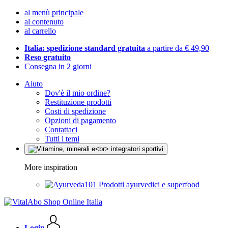
al menù principale
al contenuto
al carrello
Italia: spedizione standard gratuita
a partire da € 49,90
Reso gratuito
Consegna in 2 giorni
Aiuto
Dov'è il mio ordine?
Restituzione prodotti
Costi di spedizione
Opzioni di pagamento
Contattaci
Tutti i temi
More inspiration
Prodotti ayurvedici e superfood
Login