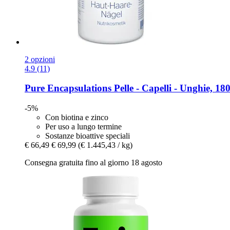
2 opzioni
4.9 (11)
Pure Encapsulations
Pelle -​ Capelli -​ Unghie, 18
-5%
Con biotina e zinco
Per uso a lungo termine
Sostanze bioattive speciali
€ 66,49
€ 69,99
(€ 1.445,43 / kg)
Consegna gratuita fino al giorno 18 agosto