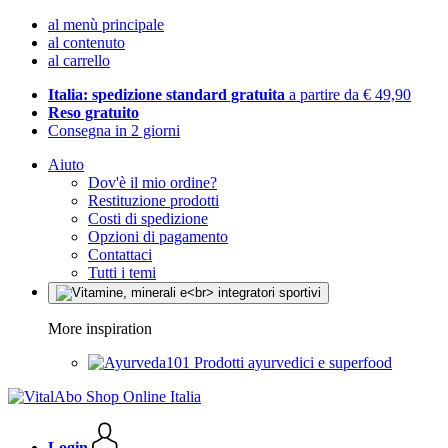
al menù principale
al contenuto
al carrello
Italia: spedizione standard gratuita
a partire da € 49,90
Reso gratuito
Consegna in 2 giorni
Aiuto
Dov'è il mio ordine?
Restituzione prodotti
Costi di spedizione
Opzioni di pagamento
Contattaci
Tutti i temi
More inspiration
Prodotti ayurvedici e superfood
Login