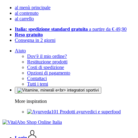
al menù principale
al contenuto
al carrello
Italia: spedizione standard gratuita
a partire da € 49,90
Reso gratuito
Consegna in 2 giorni
Aiuto
Dov'è il mio ordine?
Restituzione prodotti
Costi di spedizione
Opzioni di pagamento
Contattaci
Tutti i temi
More inspiration
Prodotti ayurvedici e superfood
Login