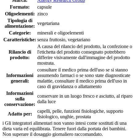
Marca:
Allergy Research Group
Formato:
capsule
Oligoelementi:
zinco
Tipologia di
vegetariana
alimentazione:
Categorie:
minerali e oligoelementi
Caratteristiche:
senza fruttosio, vegetariano
A causa del rilancio del prodotto, la confezione o
Rilancio di
l'etichetta del prodotto consegnato potrebbero
prodotto:
differire visivamente dall'immagine del prodotto
mostrata.
consultare il medico prima dell'uso se si stanno
Informazioni
assumendo farmaci o se sono state diagnosticate
generali:
malattie, consultare il medico prima dell'uso in
caso di gravidanza o allattamento
Informazioni
conservare in un luogo fresco e asciutto, al riparo
sulla
dalla luce
conservazione:
capelli, pelle, funzioni fisiologiche, supporto
Adatto per:
fisiologico, unghie, prostata
i
Gli integratori alimentari non vanno intesi come sostituti di una
dieta varia ed equilibrata. Tenere fuori dalla portata dei bambini.
Non superare il dosaggio giornaliero raccomandato.