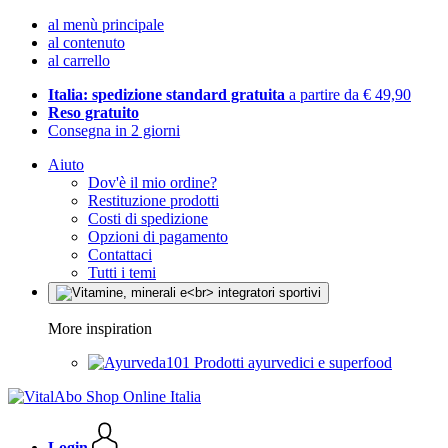
al menù principale
al contenuto
al carrello
Italia: spedizione standard gratuita
a partire da € 49,90
Reso gratuito
Consegna in 2 giorni
Aiuto
Dov'è il mio ordine?
Restituzione prodotti
Costi di spedizione
Opzioni di pagamento
Contattaci
Tutti i temi
More inspiration
Prodotti ayurvedici e superfood
Login