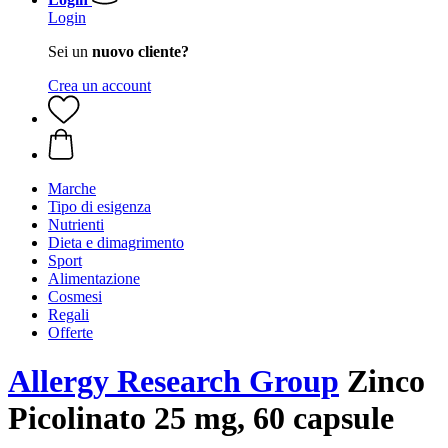
Login
Sei un
nuovo cliente?
Crea un account
Marche
Tipo di esigenza
Nutrienti
Dieta e dimagrimento
Sport
Alimentazione
Cosmesi
Regali
Offerte
Allergy Research Group
Zinco
Picolinato 25 mg, 60 capsule