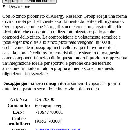
Aggiungi entrambi nel carrello
Descrizione
Con lo zinco picolinato di Allergy Research Group scegli una forma
di zinco nota per l’efficiente assorbimento da parte dell’organismo.
Ogni capsula contiene 25 mg di zinco elementare, legato all’acido
picolinico, che consente un utilizzo ottimizzato rispetto ad altri
composti dello zinco. La composizione è volutamente semplice e
ipoallergenica: oltre allo zinco picolinato vengono utilizzati
esclusivamente idrossipropilmetilcellulosa per l’involucro della
capsula, nonché cellulosa microcristallina e stearato di magnesio
come componenti funzionali. In questo modo il prodotto rappresenta
un’integrazione ideale per sportivi e persone che desiderano
arricchire in modo mirato la propria alimentazione con questo
oligoelemento essenziale.
Dosaggio giornaliero consigliato:
assumere 1 capsula al giorno
durante un pasto o secondo le indicazioni del medico.
Art.-Nr.:
DS-70300
Contenuto:
60 capsule veg.
EAN:
713947703001
Codice
[ARG-70300]
produttore: