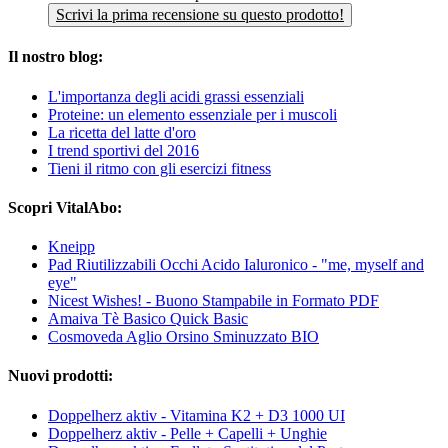
Scrivi la prima recensione su questo prodotto!
Il nostro blog:
L'importanza degli acidi grassi essenziali
Proteine: un elemento essenziale per i muscoli
La ricetta del latte d'oro
I trend sportivi del 2016
Tieni il ritmo con gli esercizi fitness
Scopri VitalAbo:
Kneipp
Pad Riutilizzabili Occhi Acido Ialuronico - "me, myself and
eye"
Nicest Wishes! - Buono Stampabile in Formato PDF
Amaiva Tè Basico Quick Basic
Cosmoveda Aglio Orsino Sminuzzato BIO
Nuovi prodotti:
Doppelherz aktiv - Vitamina K2 + D3 1000 UI
Doppelherz aktiv - Pelle + Capelli + Unghie