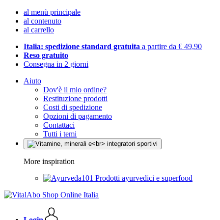
al menù principale
al contenuto
al carrello
Italia: spedizione standard gratuita
a partire da € 49,90
Reso gratuito
Consegna in 2 giorni
Aiuto
Dov'è il mio ordine?
Restituzione prodotti
Costi di spedizione
Opzioni di pagamento
Contattaci
Tutti i temi
More inspiration
Prodotti ayurvedici e superfood
Login