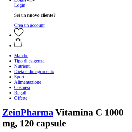
Login
Sei un
nuovo cliente?
Crea un account
Marche
Tipo di esigenza
Nutrienti
Dieta e dimagrimento
Sport
Alimentazione
Cosmesi
Regali
Offerte
ZeinPharma
Vitamina C 1000
mg, 120 capsule