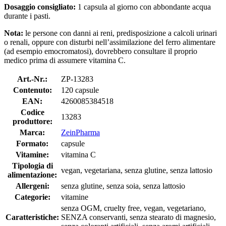
Dosaggio consigliato:
1 capsula al giorno con abbondante acqua
durante i pasti.
Nota:
le persone con danni ai reni, predisposizione a calcoli urinari
o renali, oppure con disturbi nell’assimilazione del ferro alimentare
(ad esempio emocromatosi), dovrebbero consultare il proprio
medico prima di assumere vitamina C.
Art.-Nr.:
ZP-13283
Contenuto:
120 capsule
EAN:
4260085384518
Codice
13283
produttore:
Marca:
ZeinPharma
Formato:
capsule
Vitamine:
vitamina C
Tipologia di
vegan, vegetariana, senza glutine, senza lattosio
alimentazione:
Allergeni:
senza glutine, senza soia, senza lattosio
Categorie:
vitamine
senza OGM, cruelty free, vegan, vegetariano,
Caratteristiche:
SENZA conservanti, senza stearato di magnesio,