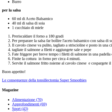
Burro
per la salsa
60 ml di Aceto Balsamico
40 ml di salsa di soia
1 cucchiaio di miele
Preriscaldare il forno a 180 gradi
Per preparare la salsa far bollire l'aceto balsamico con salsa di s
Il cavolo cinese va pulito, tagliato a striscioline e posto in una
tagliate il salmone a filetti e aggiungete sale e pepe
Fate friggere per breve tempo i filetti di salmone in una padella
Finite la cottura in forno per circa 4 minuti.
Servite il salmone fritto nsieme al cavolo cinese e cospargete il
Buon appetito!
Le conseguenze della tonsillectomia
Super Smoothies
Magazine
Alimentazione
(70)
Approfondimenti
(69)
Sport
(43)