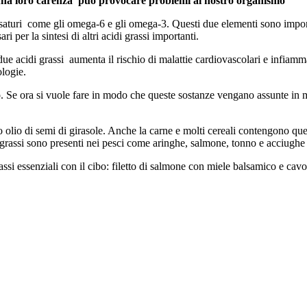
chè una loro carenza può provocare problemi al nostro organismo
nsaturi come gli omega-6 e gli omega-3. Questi due elementi sono importan
ri per la sintesi di altri acidi grassi importanti.
due acidi grassi aumenta il rischio di malattie cardiovascolari e infiam
ologie.
e ora si vuole fare in modo che queste sostanze vengano assunte in misur
olio di semi di girasole. Anche la carne e molti cereali contengono ques
idi grassi sono presenti nei pesci come aringhe, salmone, tonno e acciughe
assi essenziali con il cibo: filetto di salmone con miele balsamico e cav