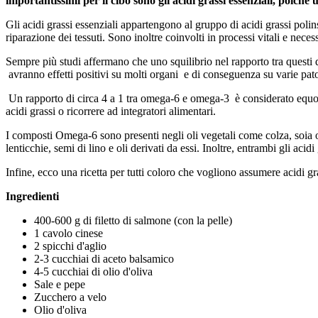
importantissimi per il cibo sono gli acidi grassi essenziali, poi
Gli acidi grassi essenziali appartengono al gruppo di acidi grassi poli
riparazione dei tessuti. Sono inoltre coinvolti in processi vitali e necessa
Sempre più studi affermano che uno squilibrio nel rapporto tra questi 
avranno effetti positivi su molti organi e di conseguenza su varie pat
Un rapporto di circa 4 a 1 tra omega-6 e omega-3 è considerato equo. S
acidi grassi o ricorrere ad integratori alimentari.
I composti Omega-6 sono presenti negli oli vegetali come colza, soia o 
lenticchie, semi di lino e oli derivati da essi. Inoltre, entrambi gli ac
Infine, ecco una ricetta per tutti coloro che vogliono assumere acidi gr
Ingredienti
400-600 g di filetto di salmone (con la pelle)
1 cavolo cinese
2 spicchi d'aglio
2-3 cucchiai di aceto balsamico
4-5 cucchiai di olio d'oliva
Sale e pepe
Zucchero a velo
Olio d'oliva