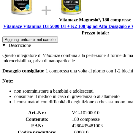
Vitamaze Magnesio³, 180 compresse
Vitamaze Vitamina D3 5000 UI + K2 100 µg ad Alto Dosaggio e 
Prezzo totale:
Aggiungi entrambi nel carrello
Descrizione
Questo integratore di
Vitamaze
combina alla perfezione 3 forme di magn
microcristallina, priva di nanoparticelle.
Dosaggio consigliato:
1 compressa una volta al giorno con 1-2 bicchie
Note:
non somministrare a bambini e adolescenti
consultare il medico in caso di gravidanza o allattamento
i consumatori con difficoltà di deglutizione o che assumono una 
Art.-Nr.:
VG-10200010
Contenuto:
180 compresse
EAN:
4260435481003
Codice produttore:
1000010