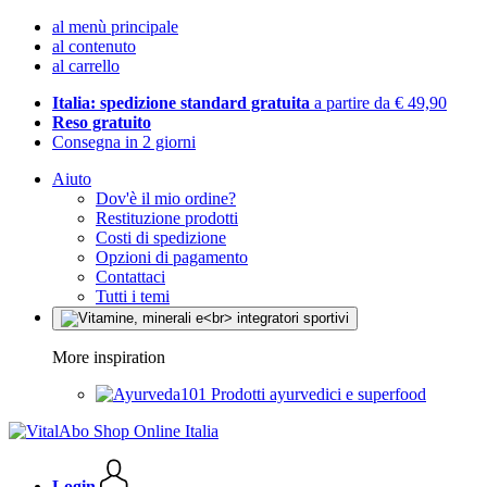
al menù principale
al contenuto
al carrello
Italia: spedizione standard gratuita
a partire da € 49,90
Reso gratuito
Consegna in 2 giorni
Aiuto
Dov'è il mio ordine?
Restituzione prodotti
Costi di spedizione
Opzioni di pagamento
Contattaci
Tutti i temi
More inspiration
Prodotti ayurvedici e superfood
Login