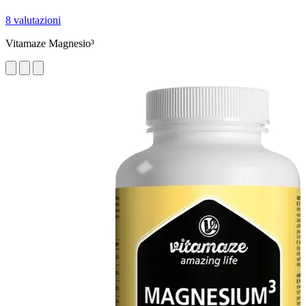
8 valutazioni
Vitamaze Magnesio³