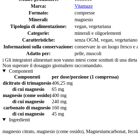
Marca:
Vitamaze
Formato:
compresse
Minerali:
magnesio
Tipologia di alimentazione:
vegan, vegetariana
Categorie:
minerali e oligoelementi
Caratteristiche:
senza OGM, vegan, vegetariano
Informazioni sulla conservazione:
conservare in un luogo fresco e as
Adatto per:
pelle, muscoli
i
Gli integratori alimentari non vanno intesi come sostituti di una dieta
Non superare il dosaggio giornaliero raccomandato.
Componenti
Componenti
per dose/porzione (1 compressa)
dicitrato di trimagnesio
406,25 mg
di cui magnesio
65 mg
magnesio (come ossido)
400 mg
di cui magnesio
240 mg
carbonato di magnesio
160 mg
di cui magnesio
45 mg
Ingredienti
magnesio citrato, magnesio (come ossido), Magnesiumcarbonat, fecola