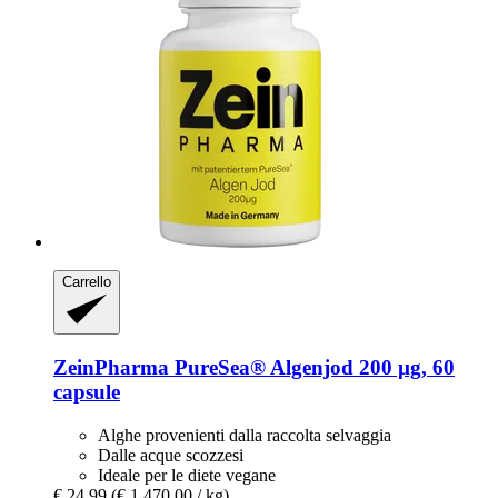
Carrello
ZeinPharma
PureSea® Algenjod 200 µg, 60
capsule
Alghe provenienti dalla raccolta selvaggia
Dalle acque scozzesi
Ideale per le diete vegane
€ 24,99
(€ 1.470,00 / kg)