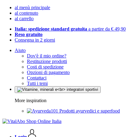
al menù principale
al contenuto
al carrello
Italia: spedizione standard gratuita
a partire da € 49,90
Reso gratuito
Consegna in 2 giorni
Aiuto
Dov'è il mio ordine?
Restituzione prodotti
Costi di spedizione
Opzioni di pagamento
Contattaci
Tutti i temi
More inspiration
Prodotti ayurvedici e superfood
Login