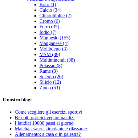
Boro (1)
Calcio (34)
Clinoptilolite (2)
Cromo (6)
Ferro (35)
Iodio (7)
Magnesio (155)
Manganese (4)
Molibdeno (3)
MSM (39)
Multiminerali (38)
Potassio (8)
Rame (3)
Selenio (26)
Silicio (12)
Zinco (51)
Il nostro blog:
Come scegliere gli esercizi sportivi
Biscotti proteici vegani natalizi
I fatidici 10000 passi al giorno
Matcha - sano, stimolante e rilassante
Allenamento: a casa o in palestra?