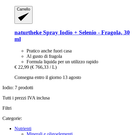
Carrello
naturtheke
Spray Iodio + Selenio -​ Fragola, 30
ml
Pratico anche fuori casa
Al gusto di fragola
Formula liquida per un utilizzo rapido
€ 22,99
(€ 766,33 / L)
Consegna entro il giorno 13 agosto
Iodio: 7 prodotti
Tutti i prezzi IVA inclusa
Filtri
Categorie:
Nutrienti
Minerali e oligoelementi