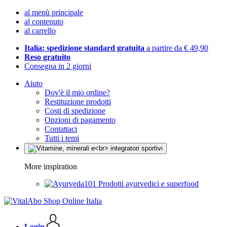
al menù principale
al contenuto
al carrello
Italia: spedizione standard gratuita
a partire da € 49,90
Reso gratuito
Consegna in 2 giorni
Aiuto
Dov'è il mio ordine?
Restituzione prodotti
Costi di spedizione
Opzioni di pagamento
Contattaci
Tutti i temi
More inspiration
Prodotti ayurvedici e superfood
Login