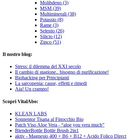
Molibdeno (3)
MSM (39)
Multiminerali (38)
Potassio (8)
Rame (3)
Selenio (26)
Silicio (12)
Zinco (51)
Il nostro blog:
Stress: il dilemma del XXI secolo
Il cambio di stagione.. bisogno di purificazione!
Biohacking per Principianti
La sarcopenia: cause, effetti e rimedi
Aia! Un crampo!
Scopri VitalAbo:
KLEAN LABS
Sonnentor Tisana al Finocchio Bio
Patch Viso Aloe Vera - “aloe you vera much”
BlenderBottle Bottle Brush 2in1
aktiv - Magnesio 400 + B6 + B12 + Acido Folico Direct