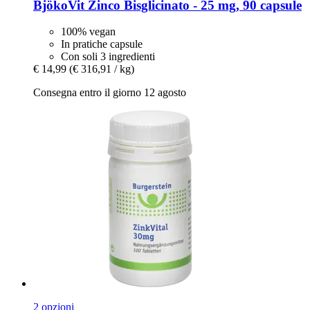
BjökoVit
Zinco Bisglicinato -​ 25 mg, 90 capsule
100% vegan
In pratiche capsule
Con soli 3 ingredienti
€ 14,99
(€ 316,91 / kg)
Consegna entro il giorno 12 agosto
2 opzioni