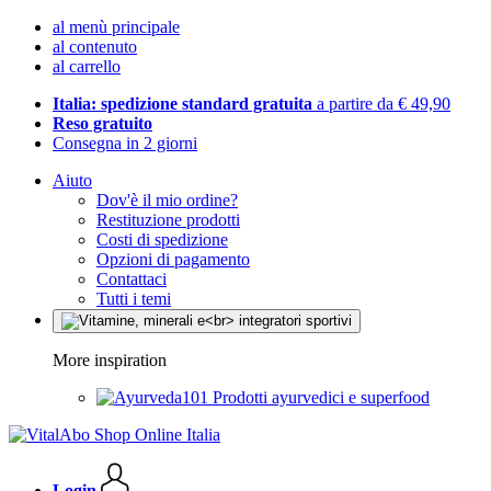
al menù principale
al contenuto
al carrello
Italia: spedizione standard gratuita
a partire da € 49,90
Reso gratuito
Consegna in 2 giorni
Aiuto
Dov'è il mio ordine?
Restituzione prodotti
Costi di spedizione
Opzioni di pagamento
Contattaci
Tutti i temi
More inspiration
Prodotti ayurvedici e superfood
Login