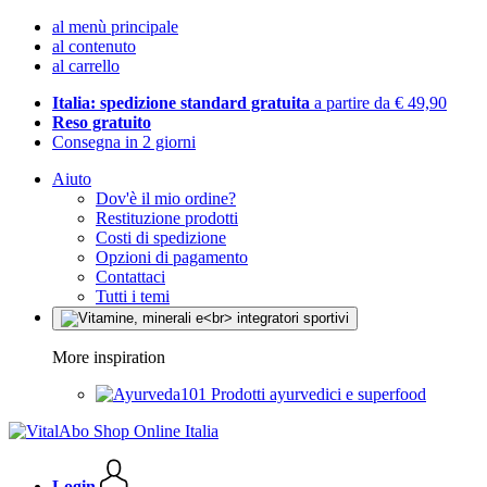
al menù principale
al contenuto
al carrello
Italia: spedizione standard gratuita
a partire da € 49,90
Reso gratuito
Consegna in 2 giorni
Aiuto
Dov'è il mio ordine?
Restituzione prodotti
Costi di spedizione
Opzioni di pagamento
Contattaci
Tutti i temi
More inspiration
Prodotti ayurvedici e superfood
Login