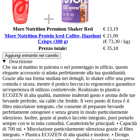
More Nutrition Premium Shaker Red
€ 13,19
More Nutrition Protein Iced Coffee, Hazelnut
€ 21,99
Crispy (300 g)
(€ 73,30 / kg)
Prezzo totale:
€ 35,18
Aggiungi entrambi nel carrello
Descrizione
Che sia al mattino in palestra o nel pomeriggio in ufficio, questo
elegante accessorio si adatta perfettamente alla tua quotidianità.
Grazie alla sua forma studiata nei dettagli, lo shaker offre una presa
comoda e sicura, mentre il pratico beccuccio ergonomico garantisce
un'esperienza di utilizzo confortevole. Realizzato in plastica
ECOZEN di alta qualità, mantiene inalterati gusto e aroma delle tue
bevande preferite, sia calde che fredde. Il vero punto di forza è il
filtro miscelatore integrato, che consente di preparare bevande
perfettamente omogenee e senza grumi in modo particolarmente
silenzioso. Inoltre, grazie al pratico laccetto integrato, puoi portarlo
sempre con te in tutta comodità. Caratteristiche principali: • Capacità
di 700 ml. • Miscelazione particolarmente silenziosa grazie al filtro
integrato. • Plastica ECOZEN di alta qualità e inodore. • Design