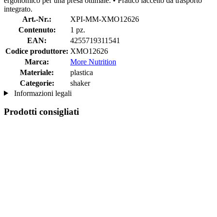
ergonomico per una presa ottimale. • Pratico laccetto da trasporto
integrato.
Art.-Nr.:
XPI-MM-XMO12626
Contenuto:
1 pz.
EAN:
4255719311541
Codice produttore:
XMO12626
Marca:
More Nutrition
Materiale:
plastica
Categorie:
shaker
Informazioni legali
Prodotti consigliati