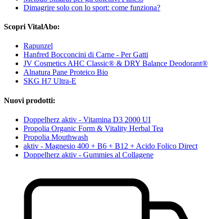
Dimagrire solo con lo sport: come funziona?
Scopri VitalAbo:
Rapunzel
Hanfred Bocconcini di Carne - Per Gatti
JV Cosmetics AHC Classic® & DRY Balance Deodorant®
Alnatura Pane Proteico Bio
SKG H7 Ultra-E
Nuovi prodotti:
Doppelherz aktiv - Vitamina D3 2000 UI
Propolia Organic Form & Vitality Herbal Tea
Propolia Mouthwash
aktiv - Magnesio 400 + B6 + B12 + Acido Folico Direct
Doppelherz aktiv - Gummies al Collagene