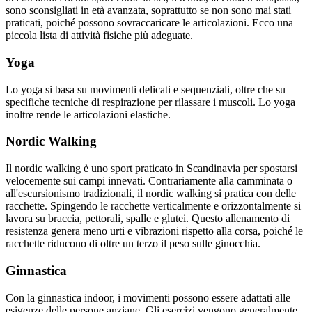
sono sconsigliati in età avanzata, soprattutto se non sono mai stati
praticati, poiché possono sovraccaricare le articolazioni. Ecco una
piccola lista di attività fisiche più adeguate.
Yoga
Lo yoga si basa su movimenti delicati e sequenziali, oltre che su
specifiche tecniche di respirazione per rilassare i muscoli. Lo yoga
inoltre rende le articolazioni elastiche.
Nordic Walking
Il nordic walking è uno sport praticato in Scandinavia per spostarsi
velocemente sui campi innevati. Contrariamente alla camminata o
all'escursionismo tradizionali, il nordic walking si pratica con delle
racchette. Spingendo le racchette verticalmente e orizzontalmente si
lavora su braccia, pettorali, spalle e glutei. Questo allenamento di
resistenza genera meno urti e vibrazioni rispetto alla corsa, poiché le
racchette riducono di oltre un terzo il peso sulle ginocchia.
Ginnastica
Con la ginnastica indoor, i movimenti possono essere adattati alle
esigenze delle persone anziane. Gli esercizi vengono generalmente