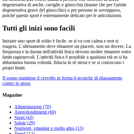
degenerativa di anche, caviglie e ginocchia (tranne che per l'artrite
degenerativa grave del ginocchio) o per persone in sovrappeso,
poiché questo sport è estremamente delicato per le articolazioni.
Tutti gli inizi sono facili
Iniziare uno sport di solito è facile, se si va con calma e non si
esagera. L'allenamento deve rimanere un piacere, non un dovere. La
frequenza e la durata dell'attività fisica devono inoltre rimanere entro
limiti ragionevoli. L'attività fisica è possibile a qualsiasi età se si ha
abbastanza buona volontà, fiducia in sé stessi e se si conoscono i
propri limiti.
Il sonno mantiene il cervello in forma
6 tecniche di rilassamento
contro lo stress
Magazine
Alimentazione
(70)
Approfondimenti
(69)
Sport
(43)
Salute
(29)
Nutrienti, vitamine e molto altro
(13)
Trend
(12)