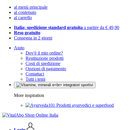
al menù principale
al contenuto
al carrello
Italia: spedizione standard gratuita
a partire da € 49,90
Reso gratuito
Consegna in 2 giorni
Aiuto
Dov'è il mio ordine?
Restituzione prodotti
Costi di spedizione
Opzioni di pagamento
Contattaci
Tutti i temi
More inspiration
Prodotti ayurvedici e superfood
Login