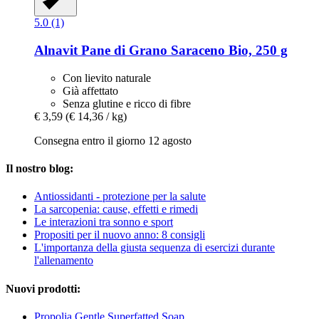
5.0 (1)
Alnavit
Pane di Grano Saraceno Bio, 250 g
Con lievito naturale
Già affettato
Senza glutine e ricco di fibre
€ 3,59
(€ 14,36 / kg)
Consegna entro il giorno 12 agosto
Il nostro blog:
Antiossidanti - protezione per la salute
La sarcopenia: cause, effetti e rimedi
Le interazioni tra sonno e sport
Propositi per il nuovo anno: 8 consigli
L'importanza della giusta sequenza di esercizi durante
l'allenamento
Nuovi prodotti:
Propolia Gentle Superfatted Soap