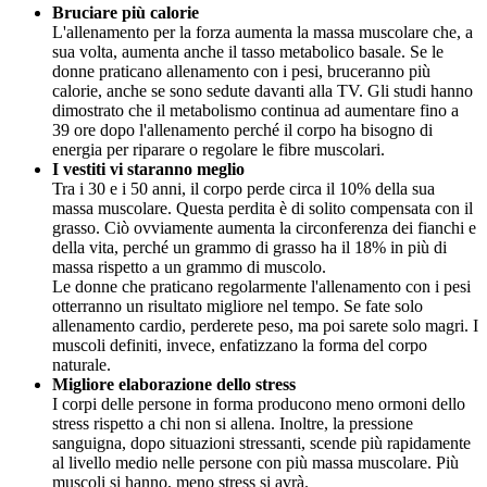
Bruciare più calorie
L'allenamento per la forza aumenta la massa muscolare che, a
sua volta, aumenta anche il tasso metabolico basale. Se le
donne praticano allenamento con i pesi, bruceranno più
calorie, anche se sono sedute davanti alla TV. Gli studi hanno
dimostrato che il metabolismo continua ad aumentare fino a
39 ore dopo l'allenamento perché il corpo ha bisogno di
energia per riparare o regolare le fibre muscolari.
I vestiti vi staranno meglio
Tra i 30 e i 50 anni, il corpo perde circa il 10% della sua
massa muscolare. Questa perdita è di solito compensata con il
grasso. Ciò ovviamente aumenta la circonferenza dei fianchi e
della vita, perché un grammo di grasso ha il 18% in più di
massa rispetto a un grammo di muscolo.
Le donne che praticano regolarmente l'allenamento con i pesi
otterranno un risultato migliore nel tempo. Se fate solo
allenamento cardio, perderete peso, ma poi sarete solo magri. I
muscoli definiti, invece, enfatizzano la forma del corpo
naturale.
Migliore elaborazione dello stress
I corpi delle persone in forma producono meno ormoni dello
stress rispetto a chi non si allena. Inoltre, la pressione
sanguigna, dopo situazioni stressanti, scende più rapidamente
al livello medio nelle persone con più massa muscolare. Più
muscoli si hanno, meno stress si avrà.