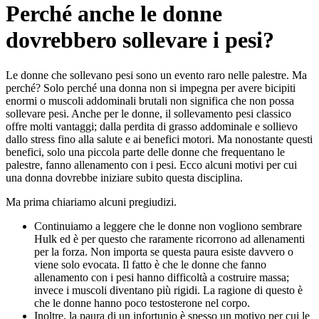
Perché anche le donne
dovrebbero sollevare i pesi?
Le donne che sollevano pesi sono un evento raro nelle palestre. Ma
perché? Solo perché una donna non si impegna per avere bicipiti
enormi o muscoli addominali brutali non significa che non possa
sollevare pesi. Anche per le donne, il sollevamento pesi classico
offre molti vantaggi; dalla perdita di grasso addominale e sollievo
dallo stress fino alla salute e ai benefici motori. Ma nonostante questi
benefici, solo una piccola parte delle donne che frequentano le
palestre, fanno allenamento con i pesi. Ecco alcuni motivi per cui
una donna dovrebbe iniziare subito questa disciplina.
Ma prima chiariamo alcuni pregiudizi.
Continuiamo a leggere che le donne non vogliono sembrare
Hulk ed è per questo che raramente ricorrono ad allenamenti
per la forza. Non importa se questa paura esiste davvero o
viene solo evocata. Il fatto è che le donne che fanno
allenamento con i pesi hanno difficoltà a costruire massa;
invece i muscoli diventano più rigidi. La ragione di questo è
che le donne hanno poco testosterone nel corpo.
Inoltre, la paura di un infortunio è spesso un motivo per cui le