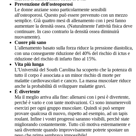
Prevenzione dell'osteoporosi
Le donne anziane sono particolarmente sensibili
all'osteoporosi. Questo può essere prevenuto con un mezzo
semplice. Già quattro mesi di allenamento con i pesi fanno
aumentare la densità ossea. (Naturalmente l'attività fisica deve
continuare. In caso contrario la densità ossea diminuirà
nuovamente).
Cuore più sano
L'allenamento basato sulla forza riduce la pressione diastolica,
con una conseguente riduzione del 40% del rischio di ictus e
riduzione del rischio di infarto fino al 15%.
Vita più lunga
L'Università del South Carolina ha scoperto che la potenza di
tutto il corpo è associata a un minor rischio di morte per
malattie cardiovascolari e cancro. La massa muscolare riduce
anche la probabilità di sviluppare malattie gravi.
È divertente
Ma il meglio arriva alla fine: allenarsi con i pesi è divertente,
perché è vario e con tante motivazioni. Ci sono innumerevoli
esercizi per ogni gruppo muscolare. Quindi si può sempre
provare qualcosa di nuovo, rispetto ad esempio, ad un tapis
roulant. Infine i vostri progressi saranno visibili, perchè state
migliorando costantemente. Tutto ciò motiva estremamente e
sarà divertente quando improvvisamente potrete spostare un
peso che prima sembrava impossibile!