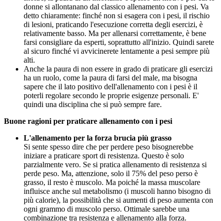
donne si allontanano dal classico allenamento con i pesi. Va
detto chiaramente: finché non si esagera con i pesi, il rischio
di lesioni, praticando l'esecuzione corretta degli esercizi, è
relativamente basso. Ma per allenarsi correttamente, è bene
farsi consigliare da esperti, soprattutto all'inizio. Quindi sarete
al sicuro finché vi avvicinerete lentamente a pesi sempre più
alti.
Anche la paura di non essere in grado di praticare gli esercizi
ha un ruolo, come la paura di farsi del male, ma bisogna
sapere che il lato positivo dell'allenamento con i pesi è il
poterli regolare secondo le proprie esigenze personali. E'
quindi una disciplina che si può sempre fare.
Buone ragioni per praticare allenamento con i pesi
L'allenamento per la forza brucia più grasso
Si sente spesso dire che per perdere peso bisognerebbe
iniziare a praticare sport di resistenza. Questo è solo
parzialmente vero. Se si pratica allenamento di resistenza si
perde peso. Ma, attenzione, solo il 75% del peso perso è
grasso, il resto è muscolo. Ma poiché la massa muscolare
influisce anche sul metabolismo (i muscoli hanno bisogno di
più calorie), la possibilità che si aumenti di peso aumenta con
ogni grammo di muscolo perso. Ottimale sarebbe una
combinazione tra resistenza e allenamento alla forza.