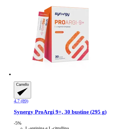
Carrello
4.7 (89)
Synergy
ProArgi 9+, 30 bustine (295 g)
-5%
L-arginina e L-citrullina