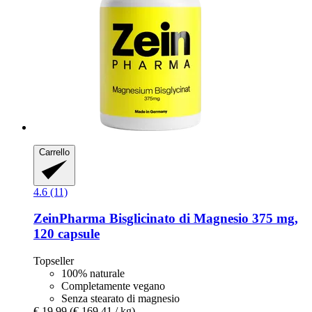
Carrello
4.6 (11)
ZeinPharma
Bisglicinato di Magnesio 375 mg,
120 capsule
Topseller
100% naturale
Completamente vegano
Senza stearato di magnesio
€ 19,99
(€ 169,41 / kg)