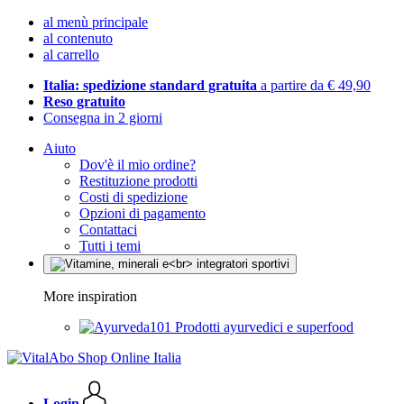
al menù principale
al contenuto
al carrello
Italia: spedizione standard gratuita
a partire da € 49,90
Reso gratuito
Consegna in 2 giorni
Aiuto
Dov'è il mio ordine?
Restituzione prodotti
Costi di spedizione
Opzioni di pagamento
Contattaci
Tutti i temi
More inspiration
Prodotti ayurvedici e superfood
Login