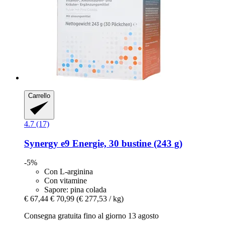
Carrello
4.7 (17)
Synergy
e9 Energie, 30 bustine (243 g)
-5%
Con L-arginina
Con vitamine
Sapore: pina colada
€ 67,44
€ 70,99
(€ 277,53 / kg)
Consegna gratuita fino al giorno 13 agosto