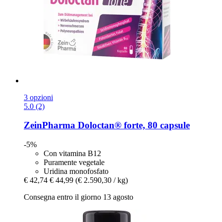
3 opzioni
5.0 (2)
ZeinPharma
Doloctan® forte, 80 capsule
-5%
Con vitamina B12
Puramente vegetale
Uridina monofosfato
€ 42,74
€ 44,99
(€ 2.590,30 / kg)
Consegna entro il giorno 13 agosto