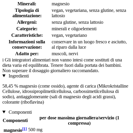
Minerali:
magnesio
Tipologia di
vegan, vegetariana, senza glutine, senza
alimentazione:
lattosio
Allergeni:
senza glutine, senza lattosio
Categorie:
minerali e oligoelementi
Caratteristiche:
vegan, vegetariano
Informazioni sulla
conservare in un luogo fresco e asciutto,
conservazione:
al riparo dalla luce
Adatto per:
muscoli, nervi
i
Gli integratori alimentari non vanno intesi come sostituti di una
dieta varia ed equilibrata. Tenere fuori dalla portata dei bambini.
Non superare il dosaggio giornaliero raccomandato.
Ingredienti
58,45 % magnesio (come ossido), agente di carica (Mikrokristalline
Cellulose, idrossipropilmetilcellulosa, carbossimetilcellulosa di
sodio), antiagglomerante (sali di magnesio degli acidi grassi),
colorante (riboflavina)
Componenti
per dose massima giornaliera/servizio (1
Componenti
compressa)
[1]
500 mg
magnesio