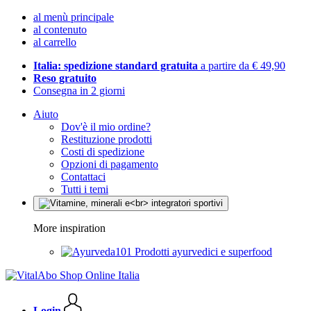
al menù principale
al contenuto
al carrello
Italia: spedizione standard gratuita
a partire da € 49,90
Reso gratuito
Consegna in 2 giorni
Aiuto
Dov'è il mio ordine?
Restituzione prodotti
Costi di spedizione
Opzioni di pagamento
Contattaci
Tutti i temi
More inspiration
Prodotti ayurvedici e superfood
Login