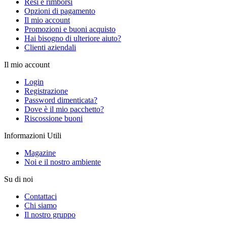
Resi e rimborsi
Opzioni di pagamento
Il mio account
Promozioni e buoni acquisto
Hai bisogno di ulteriore aiuto?
Clienti aziendali
Il mio account
Login
Registrazione
Password dimenticata?
Dove è il mio pacchetto?
Riscossione buoni
Informazioni Utili
Magazine
Noi e il nostro ambiente
Su di noi
Contattaci
Chi siamo
Il nostro gruppo