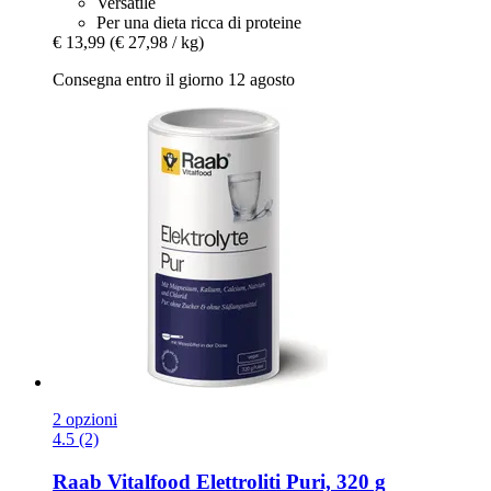
Versatile
Per una dieta ricca di proteine
€ 13,99
(€ 27,98 / kg)
Consegna entro il giorno 12 agosto
2 opzioni
4.5 (2)
Raab Vitalfood
Elettroliti Puri, 320 g