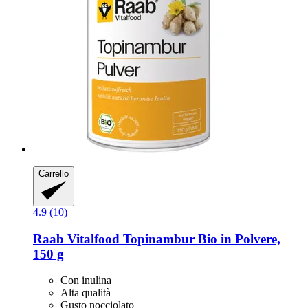
Carrello
4.9 (10)
Raab Vitalfood
Topinambur Bio in Polvere,
150 g
Con inulina
Alta qualità
Gusto nocciolato