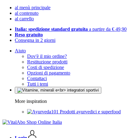
al menù principale
al contenuto
al carrello
Italia: spedizione standard gratuita
a partire da € 49,90
Reso gratuito
Consegna in 2 giorni
Aiuto
Dov'è il mio ordine?
Restituzione prodotti
Costi di spedizione
Opzioni di pagamento
Contattaci
Tutti i temi
More inspiration
Prodotti ayurvedici e superfood
Login