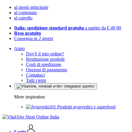
al menù principale
al contenuto
al carrello
Italia: spedizione standard gratuita
a partire da € 49,90
Reso gratuito
Consegna in 2 giorni
Aiuto
Dov'è il mio ordine?
Restituzione prodotti
Costi di spedizione
Opzioni di pagamento
Contattaci
Tutti i temi
More inspiration
Prodotti ayurvedici e superfood
Login