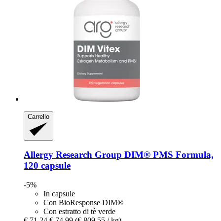
Carrello
Allergy Research Group
DIM® PMS Formula,
120 capsule
-5%
In capsule
Con BioResponse DIM®
Con estratto di tè verde
€ 71,24
€ 74,99
(€ 809,55 / kg)