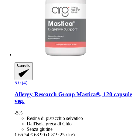
Carrello
5.0 (4)
Allergy Research Group
Mastica®, 120 capsule
veg.
-5%
Resina di pistacchio selvatico
Dall'isola greca di Chio
Senza glutine
€ 65,54
€ 68,99
(€ 819,25 / kg)