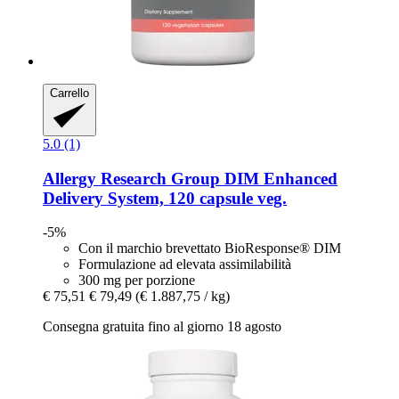
Carrello
5.0 (1)
Allergy Research Group
DIM Enhanced
Delivery System, 120 capsule veg.
-5%
Con il marchio brevettato BioResponse® DIM
Formulazione ad elevata assimilabilità
300 mg per porzione
€ 75,51
€ 79,49
(€ 1.887,75 / kg)
Consegna gratuita fino al giorno 18 agosto