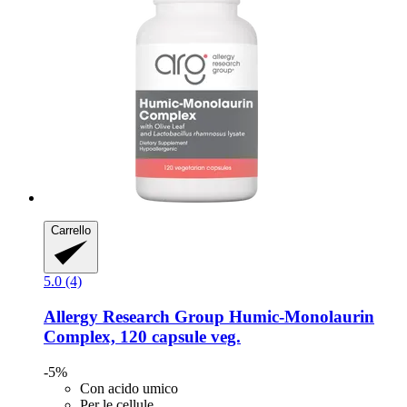
Carrello
5.0 (4)
Allergy Research Group
Humic-​Monolaurin
Complex, 120 capsule veg.
-5%
Con acido umico
Per le cellule