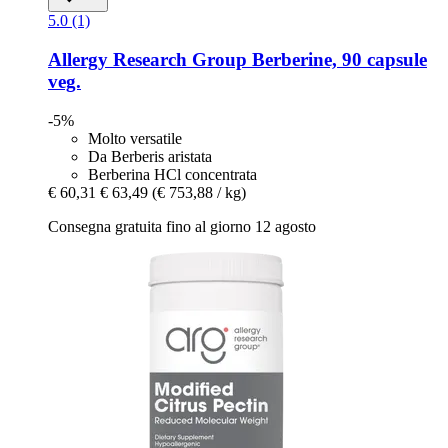
5.0 (1)
Allergy Research Group
Berberine, 90 capsule
veg.
-5%
Molto versatile
Da Berberis aristata
Berberina HCl concentrata
€ 60,31
€ 63,49
(€ 753,88 / kg)
Consegna gratuita fino al giorno 12 agosto