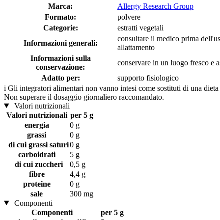
Marca:
Allergy Research Group
Formato:
polvere
Categorie:
estratti vegetali
consultare il medico prima dell'u
Informazioni generali:
allattamento
Informazioni sulla
conservare in un luogo fresco e as
conservazione:
Adatto per:
supporto fisiologico
i
Gli integratori alimentari non vanno intesi come sostituti di una dieta
Non superare il dosaggio giornaliero raccomandato.
Valori nutrizionali
Valori nutrizionali
per 5 g
energia
0 g
grassi
0 g
di cui grassi saturi
0 g
carboidrati
5 g
di cui zuccheri
0,5 g
fibre
4,4 g
proteine
0 g
sale
300 mg
Componenti
Componenti
per 5 g