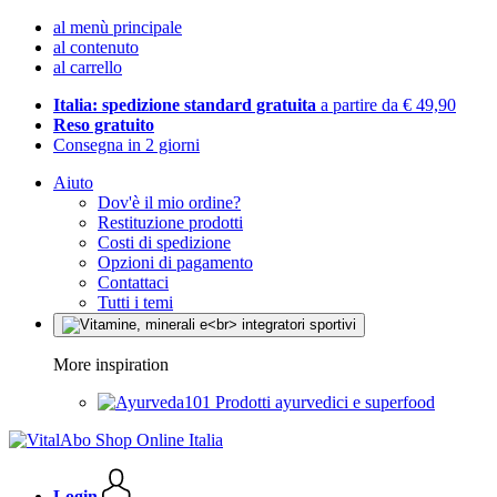
al menù principale
al contenuto
al carrello
Italia: spedizione standard gratuita
a partire da € 49,90
Reso gratuito
Consegna in 2 giorni
Aiuto
Dov'è il mio ordine?
Restituzione prodotti
Costi di spedizione
Opzioni di pagamento
Contattaci
Tutti i temi
More inspiration
Prodotti ayurvedici e superfood
Login