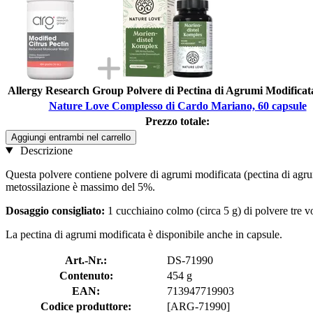
Allergy Research Group Polvere di Pectina di Agrumi Modificata
Nature Love Complesso di Cardo Mariano, 60 capsule
Prezzo totale:
Aggiungi entrambi nel carrello
Descrizione
Questa polvere contiene polvere di agrumi modificata (pectina di agrumi
metossilazione è massimo del 5%.
Dosaggio consigliato:
1 cucchiaino colmo (circa 5 g) di polvere tre vo
La pectina di agrumi modificata è disponibile anche in capsule.
Art.-Nr.:
DS-71990
Contenuto:
454 g
EAN:
713947719903
Codice produttore:
[ARG-71990]