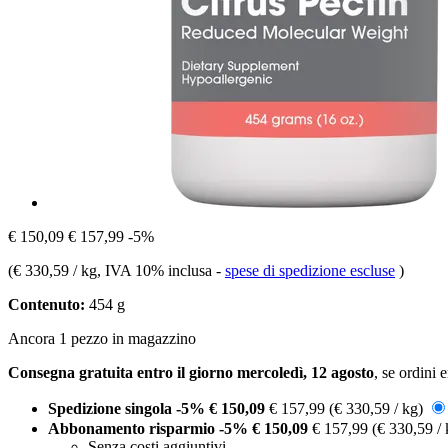
€ 150,09
€ 157,99
-5%
(
€ 330,59 / kg
, IVA 10% inclusa
-
spese di spedizione escluse
)
Contenuto:
454 g
Ancora 1 pezzo in magazzino
Consegna gratuita entro il giorno mercoledì, 12 agosto
, se ordini 
Spedizione singola
-5%
€ 150,09
€ 157,99
(€ 330,59 / kg)
Abbonamento risparmio
-5%
€ 150,09
€ 157,99
(€ 330,59 /
Senza costi aggiuntivi