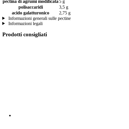
pectina di agrumi modificata
5 g
polisaccaridi
3,5 g
acido galatturonico
2,75 g
Informazioni generali sulle pectine
Informazioni legali
Prodotti consigliati