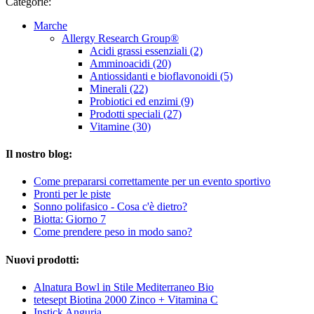
Categorie:
Marche
Allergy Research Group®
Acidi grassi essenziali (2)
Amminoacidi (20)
Antiossidanti e bioflavonoidi (5)
Minerali (22)
Probiotici ed enzimi (9)
Prodotti speciali (27)
Vitamine (30)
Il nostro blog:
Come prepararsi correttamente per un evento sportivo
Pronti per le piste
Sonno polifasico - Cosa c'è dietro?
Biotta: Giorno 7
Come prendere peso in modo sano?
Nuovi prodotti:
Alnatura Bowl in Stile Mediterraneo Bio
tetesept Biotina 2000 Zinco + Vitamina C
Instick Anguria