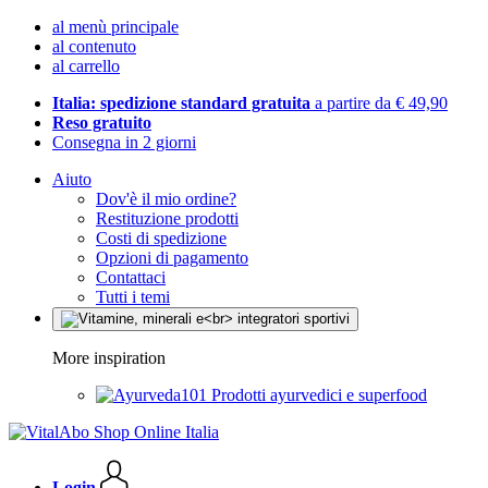
al menù principale
al contenuto
al carrello
Italia: spedizione standard gratuita
a partire da € 49,90
Reso gratuito
Consegna in 2 giorni
Aiuto
Dov'è il mio ordine?
Restituzione prodotti
Costi di spedizione
Opzioni di pagamento
Contattaci
Tutti i temi
More inspiration
Prodotti ayurvedici e superfood
Login