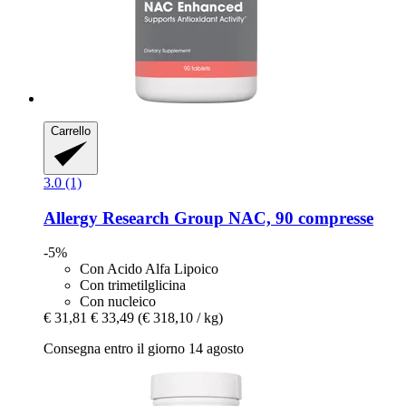
Carrello
3.0 (1)
Allergy Research Group
NAC, 90 compresse
-5%
Con Acido Alfa Lipoico
Con trimetilglicina
Con nucleico
€ 31,81
€ 33,49
(€ 318,10 / kg)
Consegna entro il giorno 14 agosto