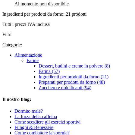
Al momento non disponibile
Ingredienti per prodotti da forno: 21 prodotti
Tutti i prezzi IVA inclusa
Filtri
Categorie:
Alimentazione
Farine
Dessert, budini e creme in polvere (8)
Farina (57)
Ingredienti per prodotti da forno (21)
Preparati per prodotti da forno (48)
Zucchero e dolcificanti (94)
Il nostro blog:
Dormito male?
La forza della caffeina
Come scegliere gli esercizi sportivi
Funghi & Benessere
Come combattere la sbornia?