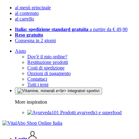
al menù principale
al contenuto
al carrello
Italia: spedizione standard gratuita
a partire da € 49,90
Reso gratuito
Consegna in 2 giorni
Aiuto
Dov'è il mio ordine?
Restituzione prodotti
Costi di spedizione
Opzioni di pagamento
Contattaci
Tutti i temi
More inspiration
Prodotti ayurvedici e superfood
Login