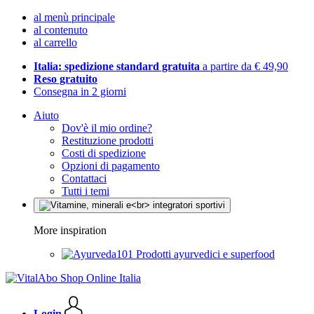
al menù principale
al contenuto
al carrello
Italia: spedizione standard gratuita
a partire da € 49,90
Reso gratuito
Consegna in 2 giorni
Aiuto
Dov'è il mio ordine?
Restituzione prodotti
Costi di spedizione
Opzioni di pagamento
Contattaci
Tutti i temi
More inspiration
Prodotti ayurvedici e superfood
Login