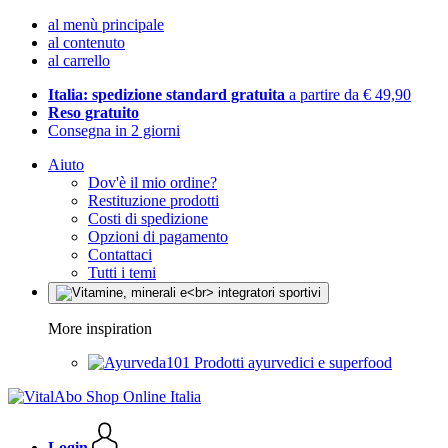
al menù principale
al contenuto
al carrello
Italia: spedizione standard gratuita
a partire da € 49,90
Reso gratuito
Consegna in 2 giorni
Aiuto
Dov'è il mio ordine?
Restituzione prodotti
Costi di spedizione
Opzioni di pagamento
Contattaci
Tutti i temi
More inspiration
Prodotti ayurvedici e superfood
Login