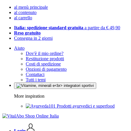
al menù principale
al contenuto
al carrello
Italia: spedizione standard gratuita
a partire da € 49,90
Reso gratuito
Consegna in 2 giorni
Aiuto
Dov'è il mio ordine?
Restituzione prodotti
Costi di spedizione
Opzioni di pagamento
Contattaci
Tutti i temi
More inspiration
Prodotti ayurvedici e superfood
Login