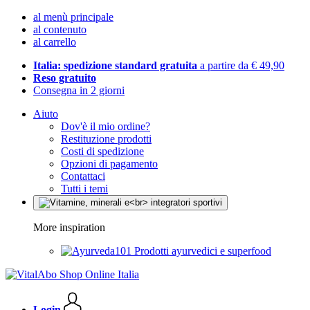
al menù principale
al contenuto
al carrello
Italia: spedizione standard gratuita
a partire da € 49,90
Reso gratuito
Consegna in 2 giorni
Aiuto
Dov'è il mio ordine?
Restituzione prodotti
Costi di spedizione
Opzioni di pagamento
Contattaci
Tutti i temi
More inspiration
Prodotti ayurvedici e superfood
Login