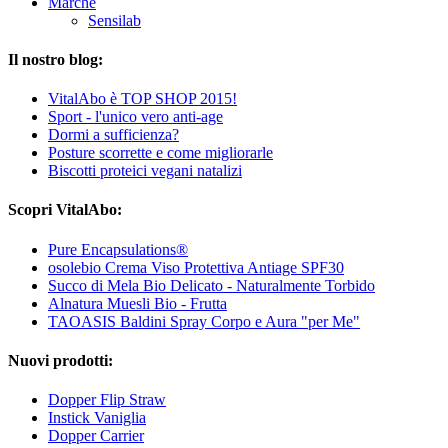
Marche
Sensilab
Il nostro blog:
VitalAbo è TOP SHOP 2015!
Sport - l'unico vero anti-age
Dormi a sufficienza?
Posture scorrette e come migliorarle
Biscotti proteici vegani natalizi
Scopri VitalAbo:
Pure Encapsulations®
osolebio Crema Viso Protettiva Antiage SPF30
Succo di Mela Bio Delicato - Naturalmente Torbido
Alnatura Muesli Bio - Frutta
TAOASIS Baldini Spray Corpo e Aura "per Me"
Nuovi prodotti:
Dopper Flip Straw
Instick Vaniglia
Dopper Carrier