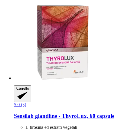
Carrello
5.0 (3)
Sensilab
glandline -​ ThyroLux, 60 capsule
L-tirosina ed estratti vegetali