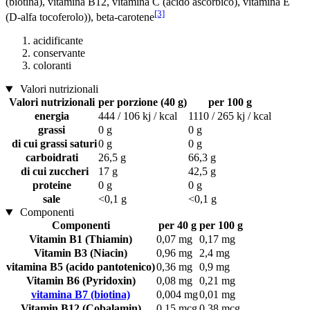
(biotina), vitamina B12, vitamina C (acido ascorbico), vitamina E
[3]
(D-alfa tocoferolo)), beta-carotene
acidificante
conservante
coloranti
Valori nutrizionali
Valori nutrizionali
per porzione (40 g)
per 100 g
energia
444 / 106 kj / kcal
1110 / 265 kj / kcal
grassi
0 g
0 g
di cui grassi saturi
0 g
0 g
carboidrati
26,5 g
66,3 g
di cui zuccheri
17 g
42,5 g
proteine
0 g
0 g
sale
<0,1 g
<0,1 g
Componenti
Componenti
per 40 g
per 100 g
Vitamin B1 (Thiamin)
0,07 mg
0,17 mg
Vitamin B3 (Niacin)
0,96 mg
2,4 mg
vitamina B5 (acido pantotenico)
0,36 mg
0,9 mg
Vitamin B6 (Pyridoxin)
0,08 mg
0,21 mg
vitamina B7 (biotina)
0,004 mg
0,01 mg
Vitamin B12 (Cobalamin)
0,15 mcg
0,38 mcg