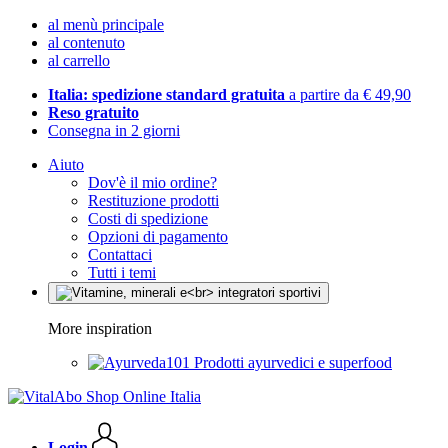
al menù principale
al contenuto
al carrello
Italia: spedizione standard gratuita
a partire da € 49,90
Reso gratuito
Consegna in 2 giorni
Aiuto
Dov'è il mio ordine?
Restituzione prodotti
Costi di spedizione
Opzioni di pagamento
Contattaci
Tutti i temi
More inspiration
Prodotti ayurvedici e superfood
Login