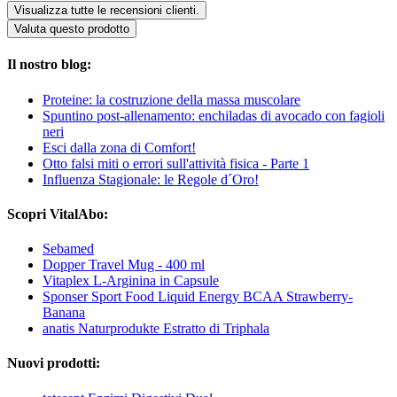
Visualizza tutte le recensioni clienti.
Valuta questo prodotto
Il nostro blog:
Proteine: la costruzione della massa muscolare
Spuntino post-allenamento: enchiladas di avocado con fagioli
neri
Esci dalla zona di Comfort!
Otto falsi miti o errori sull'attività fisica - Parte 1
Influenza Stagionale: le Regole d´Oro!
Scopri VitalAbo:
Sebamed
Dopper Travel Mug - 400 ml
Vitaplex L-Arginina in Capsule
Sponser Sport Food Liquid Energy BCAA Strawberry-
Banana
anatis Naturprodukte Estratto di Triphala
Nuovi prodotti: