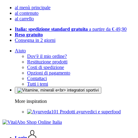
al menù principale
al contenuto
al carrello
Italia: spedizione standard gratuita
a partire da € 49,90
Reso gratuito
Consegna in 2 giorni
Aiuto
Dov'è il mio ordine?
Restituzione prodotti
Costi di spedizione
Opzioni di pagamento
Contattaci
Tutti i temi
More inspiration
Prodotti ayurvedici e superfood
Login