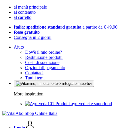
al menù principale
al contenuto
al carrello
Italia: spedizione standard gratuita
a partire da € 49,90
Reso gratuito
Consegna in 2 giorni
Aiuto
Dov'è il mio ordine?
Restituzione prodotti
Costi di spedizione
Opzioni di pagamento
Contattaci
Tutti i temi
More inspiration
Prodotti ayurvedici e superfood
Login