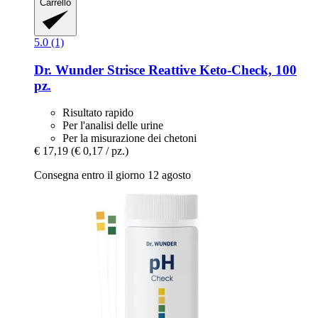
Carrello
5.0 (1)
Dr. Wunder
Strisce Reattive Keto-​Check, 100
pz.
Risultato rapido
Per l'analisi delle urine
Per la misurazione dei chetoni
€ 17,19
(€ 0,17 / pz.)
Consegna entro il giorno 12 agosto