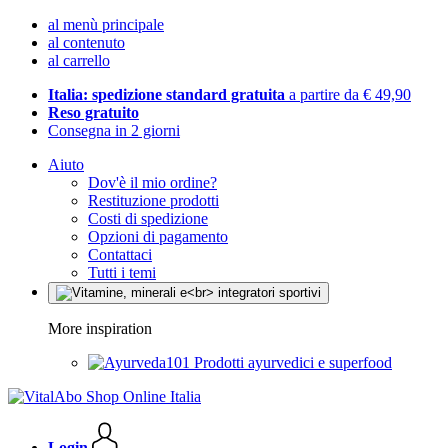
al menù principale
al contenuto
al carrello
Italia: spedizione standard gratuita
a partire da € 49,90
Reso gratuito
Consegna in 2 giorni
Aiuto
Dov'è il mio ordine?
Restituzione prodotti
Costi di spedizione
Opzioni di pagamento
Contattaci
Tutti i temi
More inspiration
Prodotti ayurvedici e superfood
Login