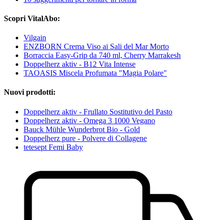
Scopri VitalAbo:
Vilgain
ENZBORN Crema Viso ai Sali del Mar Morto
Borraccia Easy-Grip da 740 ml, Cherry Marrakesh
Doppelherz aktiv - B12 Vita Intense
TAOASIS Miscela Profumata "Magia Polare"
Nuovi prodotti:
Doppelherz aktiv - Frullato Sostitutivo del Pasto
Doppelherz aktiv - Omega 3 1000 Vegano
Bauck Mühle Wunderbrot Bio - Gold
Doppelherz pure - Polvere di Collagene
tetesept Femi Baby