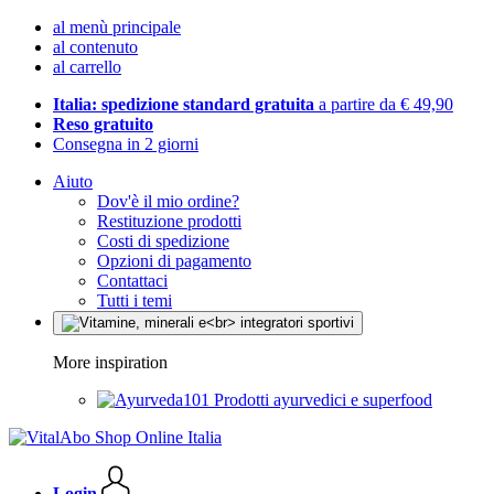
al menù principale
al contenuto
al carrello
Italia: spedizione standard gratuita
a partire da € 49,90
Reso gratuito
Consegna in 2 giorni
Aiuto
Dov'è il mio ordine?
Restituzione prodotti
Costi di spedizione
Opzioni di pagamento
Contattaci
Tutti i temi
More inspiration
Prodotti ayurvedici e superfood
Login