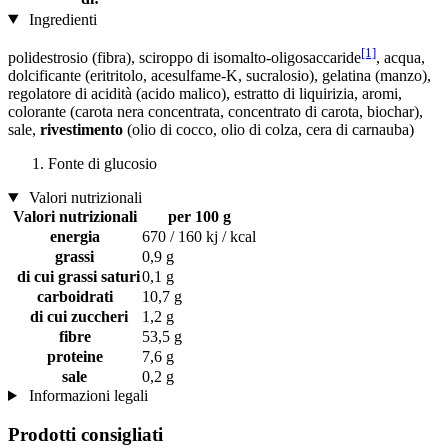
Ingredienti
[1]
polidestrosio (fibra), sciroppo di isomalto-oligosaccaride
, acqua,
dolcificante (eritritolo, acesulfame-K, sucralosio), gelatina (manzo),
regolatore di acidità (acido malico), estratto di liquirizia, aromi,
colorante (carota nera concentrata, concentrato di carota, biochar),
sale,
rivestimento
(olio di cocco, olio di colza, cera di carnauba)
Fonte di glucosio
Valori nutrizionali
Valori nutrizionali
per 100 g
energia
670 / 160 kj / kcal
grassi
0,9 g
di cui grassi saturi
0,1 g
carboidrati
10,7 g
di cui zuccheri
1,2 g
fibre
53,5 g
proteine
7,6 g
sale
0,2 g
Informazioni legali
Prodotti consigliati