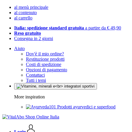
al menù principale
al contenuto
al carrello
Italia: spedizione standard gratuita
a partire da € 49,90
Reso gratuito
Consegna in 2 giorni
Aiuto
Dov'è il mio ordine?
Restituzione prodotti
Costi di spedizione
Opzioni di pagamento
Contattaci
Tutti i temi
More inspiration
Prodotti ayurvedici e superfood
Login