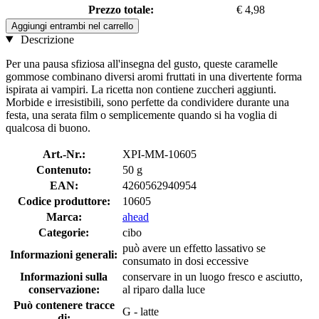
Prezzo totale:
€ 4,98
Aggiungi entrambi nel carrello
Descrizione
Per una pausa sfiziosa all'insegna del gusto, queste caramelle
gommose combinano diversi aromi fruttati in una divertente forma
ispirata ai vampiri. La ricetta non contiene zuccheri aggiunti.
Morbide e irresistibili, sono perfette da condividere durante una
festa, una serata film o semplicemente quando si ha voglia di
qualcosa di buono.
Art.-Nr.:
XPI-MM-10605
Contenuto:
50 g
EAN:
4260562940954
Codice produttore:
10605
Marca:
ahead
Categorie:
cibo
può avere un effetto lassativo se
Informazioni generali:
consumato in dosi eccessive
Informazioni sulla
conservare in un luogo fresco e asciutto,
conservazione:
al riparo dalla luce
Può contenere tracce
G - latte
di: