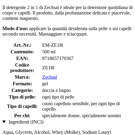
Il detergente 2 in 1 di Zechsal è ideale per la detersione quotidiana di
corpo e capelli. Il prodotto, dalla profumazione delicata e piacevole,
contiene magnesio.
Modo d'uso:
applicare la quantità desiderata sulla pelle o sui capelli
secondo necessità. Massaggiare e sciacquare.
Art.-Nr.:
EM-ZE18l
Contenuto:
500 ml
EAN:
8718657170367
Codice
ZE18l
produttore:
Marca:
Zechsal
Formato:
gel
Categorie:
doccia e bagno
Tipo di pelle:
ogni tipo di pelle
cuoio capelluto sensibile, per ogni tipo di
Tipo di capelli:
capello
Per chi:
specialmente donne, specialmente uomini
Ingredienti (INCI)
Aqua, Glycerin, Alcohol, Whey (Molke), Sodium Lauryl