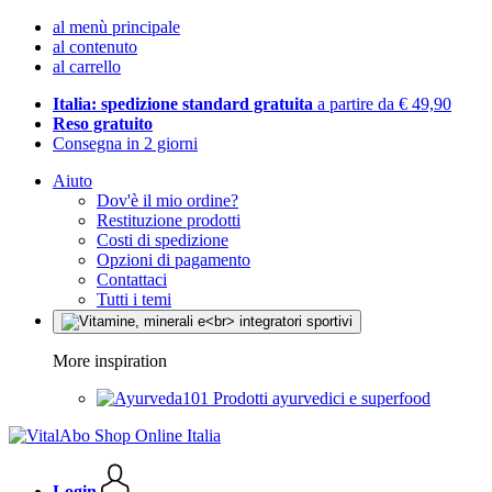
al menù principale
al contenuto
al carrello
Italia: spedizione standard gratuita
a partire da € 49,90
Reso gratuito
Consegna in 2 giorni
Aiuto
Dov'è il mio ordine?
Restituzione prodotti
Costi di spedizione
Opzioni di pagamento
Contattaci
Tutti i temi
More inspiration
Prodotti ayurvedici e superfood
Login