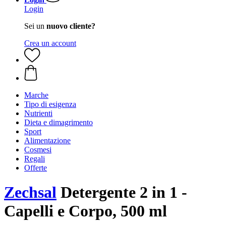
Login
Sei un
nuovo cliente?
Crea un account
Marche
Tipo di esigenza
Nutrienti
Dieta e dimagrimento
Sport
Alimentazione
Cosmesi
Regali
Offerte
Zechsal
Detergente 2 in 1 -
Capelli e Corpo, 500 ml