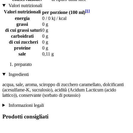
Valori nutrizionali
[1]
Valori nutrizionali
per porzione (100 ml)
energia
0 / 0 kj / kcal
grassi
0 g
di cui grassi saturi
0 g
carboidrati
0 g
di cui zuccheri
0 g
proteine
0 g
sale
0,11 g
preparato
Ingredienti
acqua, sale, aroma, sciroppo di zucchero caramellato, dolcificanti
(acesulfame-K, sucralosio), acidità (Acidum Lacticum (acido
lattico)), conservante (sorbato di potassio)
Informazioni legali
Prodotti consigliati