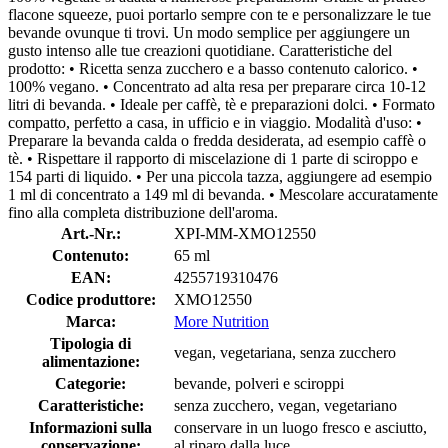
flacone squeeze, puoi portarlo sempre con te e personalizzare le tue
bevande ovunque ti trovi. Un modo semplice per aggiungere un
gusto intenso alle tue creazioni quotidiane. Caratteristiche del
prodotto: • Ricetta senza zucchero e a basso contenuto calorico. •
100% vegano. • Concentrato ad alta resa per preparare circa 10-12
litri di bevanda. • Ideale per caffè, tè e preparazioni dolci. • Formato
compatto, perfetto a casa, in ufficio e in viaggio. Modalità d'uso: •
Preparare la bevanda calda o fredda desiderata, ad esempio caffè o
tè. • Rispettare il rapporto di miscelazione di 1 parte di sciroppo e
154 parti di liquido. • Per una piccola tazza, aggiungere ad esempio
1 ml di concentrato a 149 ml di bevanda. • Mescolare accuratamente
fino alla completa distribuzione dell'aroma.
Art.-Nr.:
XPI-MM-XMO12550
Contenuto:
65 ml
EAN:
4255719310476
Codice produttore:
XMO12550
Marca:
More Nutrition
Tipologia di
vegan, vegetariana, senza zucchero
alimentazione:
Categorie:
bevande, polveri e sciroppi
Caratteristiche:
senza zucchero, vegan, vegetariano
Informazioni sulla
conservare in un luogo fresco e asciutto,
conservazione:
al riparo dalla luce