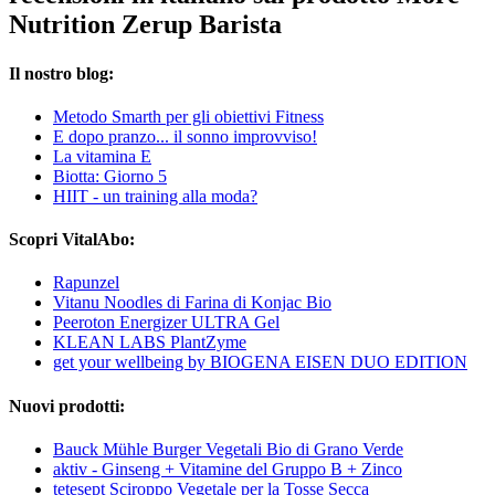
Nutrition Zerup Barista
Il nostro blog:
Metodo Smarth per gli obiettivi Fitness
E dopo pranzo... il sonno improvviso!
La vitamina E
Biotta: Giorno 5
HIIT - un training alla moda?
Scopri VitalAbo:
Rapunzel
Vitanu Noodles di Farina di Konjac Bio
Peeroton Energizer ULTRA Gel
KLEAN LABS PlantZyme
get your wellbeing by BIOGENA EISEN DUO EDITION
Nuovi prodotti:
Bauck Mühle Burger Vegetali Bio di Grano Verde
aktiv - Ginseng + Vitamine del Gruppo B + Zinco
tetesept Sciroppo Vegetale per la Tosse Secca