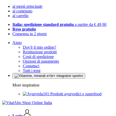
al menù principale
al contenuto
al carrello
Italia: spedizione standard gratuita
a partire da € 49,90
Reso gratuito
Consegna in 2 giorni
Aiuto
Dov'è il mio ordine?
Restituzione prodotti
Costi di spedizione
Opzioni di pagamento
Contattaci
Tutti i temi
More inspiration
Prodotti ayurvedici e superfood
Login