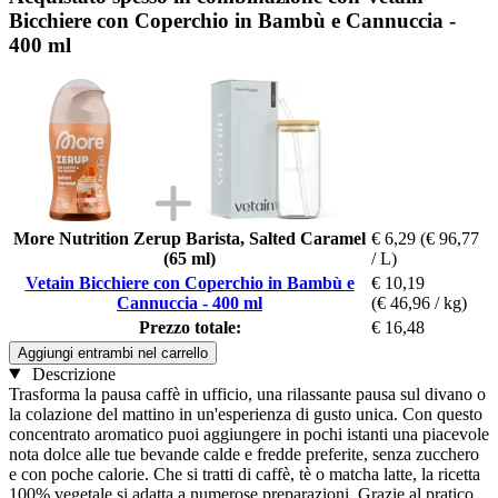
Bicchiere con Coperchio in Bambù e Cannuccia -
400 ml
More Nutrition Zerup Barista, Salted Caramel
€ 6,29
(€ 96,77
(65 ml)
/ L)
Vetain Bicchiere con Coperchio in Bambù e
€ 10,19
Cannuccia - 400 ml
(€ 46,96 / kg)
Prezzo totale:
€ 16,48
Aggiungi entrambi nel carrello
Descrizione
Trasforma la pausa caffè in ufficio, una rilassante pausa sul divano o
la colazione del mattino in un'esperienza di gusto unica. Con questo
concentrato aromatico puoi aggiungere in pochi istanti una piacevole
nota dolce alle tue bevande calde e fredde preferite, senza zucchero
e con poche calorie. Che si tratti di caffè, tè o matcha latte, la ricetta
100% vegetale si adatta a numerose preparazioni. Grazie al pratico