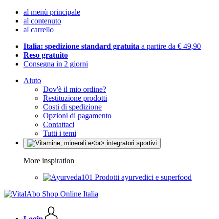
al menù principale
al contenuto
al carrello
Italia: spedizione standard gratuita
a partire da € 49,90
Reso gratuito
Consegna in 2 giorni
Aiuto
Dov'è il mio ordine?
Restituzione prodotti
Costi di spedizione
Opzioni di pagamento
Contattaci
Tutti i temi
More inspiration
Prodotti ayurvedici e superfood
Login