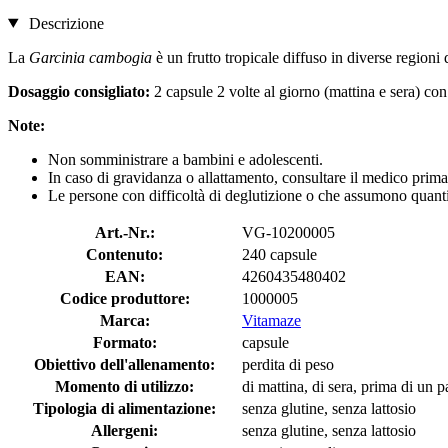
Descrizione
La
Garcinia cambogia
è un frutto tropicale diffuso in diverse regioni 
Dosaggio consigliato:
2 capsule 2 volte al giorno (mattina e sera) co
Note:
Non somministrare a bambini e adolescenti.
In caso di gravidanza o allattamento, consultare il medico prima
Le persone con difficoltà di deglutizione o che assumono quantit
Art.-Nr.:
VG-10200005
Contenuto:
240 capsule
EAN:
4260435480402
Codice produttore:
1000005
Marca:
Vitamaze
Formato:
capsule
Obiettivo dell'allenamento:
perdita di peso
Momento di utilizzo:
di mattina, di sera, prima di un p
Tipologia di alimentazione:
senza glutine, senza lattosio
Allergeni:
senza glutine, senza lattosio