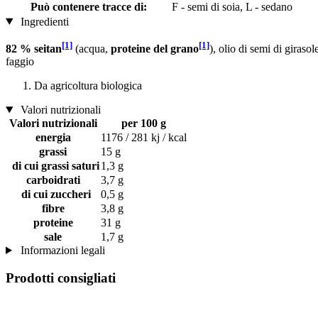
Può contenere tracce di:
F - semi di soia, L - sedano
Ingredienti
[1]
[1]
82 % seitan
(acqua,
proteine ​​del grano
), olio di semi di girasol
faggio
Da agricoltura biologica
Valori nutrizionali
Valori nutrizionali
per 100 g
energia
1176 / 281 kj / kcal
grassi
15 g
di cui grassi saturi
1,3 g
carboidrati
3,7 g
di cui zuccheri
0,5 g
fibre
3,8 g
proteine
31 g
sale
1,7 g
Informazioni legali
Prodotti consigliati