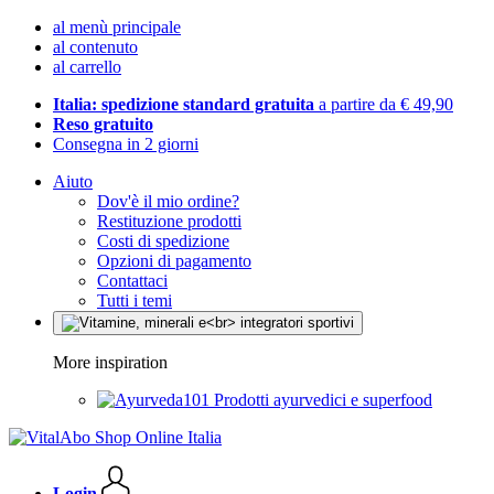
al menù principale
al contenuto
al carrello
Italia: spedizione standard gratuita
a partire da € 49,90
Reso gratuito
Consegna in 2 giorni
Aiuto
Dov'è il mio ordine?
Restituzione prodotti
Costi di spedizione
Opzioni di pagamento
Contattaci
Tutti i temi
More inspiration
Prodotti ayurvedici e superfood
Login