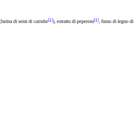
[1]
[1]
(farina di semi di carrube
), estratto di peperoni
, fumo di legno di