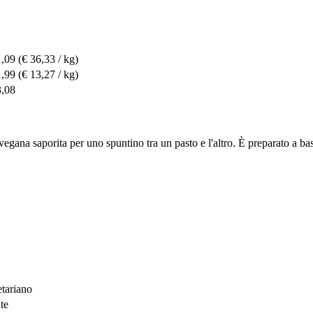
1,09
(€ 36,33 / kg)
1,99
(€ 13,27 / kg)
3,08
vegana saporita per uno spuntino tra un pasto e l'altro. È preparato a ba
etariano
te