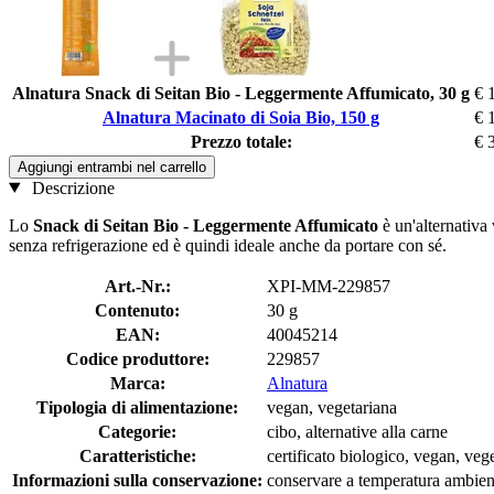
Alnatura Snack di Seitan Bio - Leggermente Affumicato, 30 g
€ 
Alnatura Macinato di Soia Bio, 150 g
€ 
Prezzo totale:
€ 
Aggiungi entrambi nel carrello
Descrizione
Lo
Snack di Seitan Bio - Leggermente Affumicato
è un'alternativa 
senza refrigerazione ed è quindi ideale anche da portare con sé.
Art.-Nr.:
XPI-MM-229857
Contenuto:
30 g
EAN:
40045214
Codice produttore:
229857
Marca:
Alnatura
Tipologia di alimentazione:
vegan, vegetariana
Categorie:
cibo, alternative alla carne
Caratteristiche:
certificato biologico, vegan, veg
Informazioni sulla conservazione:
conservare a temperatura ambien