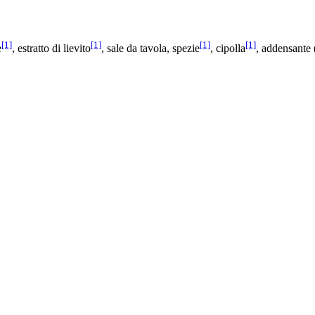
[1]
[1]
[1]
[1]
e
, estratto di lievito
, sale da tavola, spezie
, cipolla
, addensante 